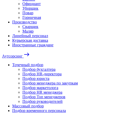
Официант
Уборщик
Повар
Горничная
Производство
Сварщик
Маляр
Линейный персонал
Курьерская доставка
Иностранные граждане
east
Аутсорсинг
Точечный подбор
Подбор бухгалтера
Подбор HR-директора
Подбор юриста
Подбор менеджера по закупкам
Подбор маркетолога
Подбор HR менеджера
Подбор Топ менеджеров
Подбор руководителей
Массовый подбор
Подбор временного персонала