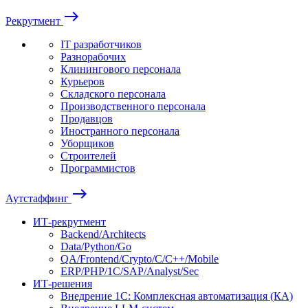
east
Рекрутмент
IT разработчиков
Разнорабочих
Клинингового персонала
Курьеров
Складского персонала
Производственного персонала
Продавцов
Иностранного персонала
Уборщиков
Строителей
Программистов
east
Аутстаффинг
ИТ-рекрутмент
Backend/Architects
Data/Python/Go
QA/Frontend/Crypto/C/C++/Mobile
ERP/PHP/1C/SAP/Analyst/Sec
ИТ-решения
Внедрение 1С: Комплексная автоматизация (КА)