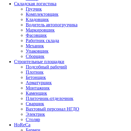
Складская логистика
Грузчик
Комплектовщик
Кладовщик
Водитель автопогрузчика
Маркировщик
Фасовщик
Работник склада
Механик
Упаковщик
Сборщик
Строительные площадки
Подсобный рабочий
Плотник
Бетонщик
Арматурщик
Монтажник
Каменщик
Плиточник-отделочник
Сварщик
Вахтовый персонал НГДО
Электрик
Столяр
HoReCa
Бармен