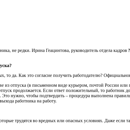
ника, не редки.
Ирина Геацинтова, руководитель отдела кадров N
уска?
ых, то да. Как это согласие получить работодателю? Официальног
е из отпуска (в письменном виде курьером, почтой России или 
 отпуск продолжается. Если ответ положительный, то работник д
. Это нужно, чтобы подтвердить – процедура выполнена правил
выхода работника на работу.
орые трудятся во вредных или опасных условиях. Даже если так