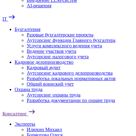
Внедрение LLM-систем
AI-решения
east
IT
Бухгалтерия
Разовые бухгалтерские проекты
Аутсорсинг функции Главного бухгалтера
Услуги комплексного ведения учета
Ведение участков учета
Аутсорсинг налогового учета
Кадровое делопроизводство
Кадровый аудит
Аутсорсинг кадрового делопроизводства
Разработка локальных нормативных актов
Общий воинский учет
Охрана труда
Аутсорсинг охраны труда
Разработка документации по охране труда
east
Консалтинг
Эксперты
Илюхин Михаил
Бормотова Олеся