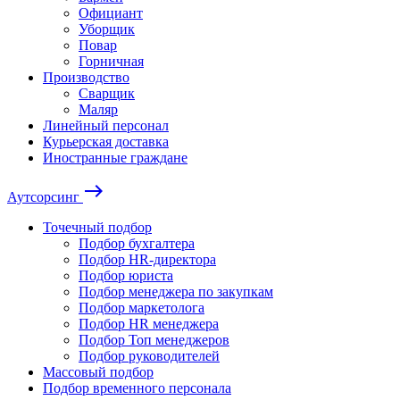
Официант
Уборщик
Повар
Горничная
Производство
Сварщик
Маляр
Линейный персонал
Курьерская доставка
Иностранные граждане
east
Аутсорсинг
Точечный подбор
Подбор бухгалтера
Подбор HR-директора
Подбор юриста
Подбор менеджера по закупкам
Подбор маркетолога
Подбор HR менеджера
Подбор Топ менеджеров
Подбор руководителей
Массовый подбор
Подбор временного персонала