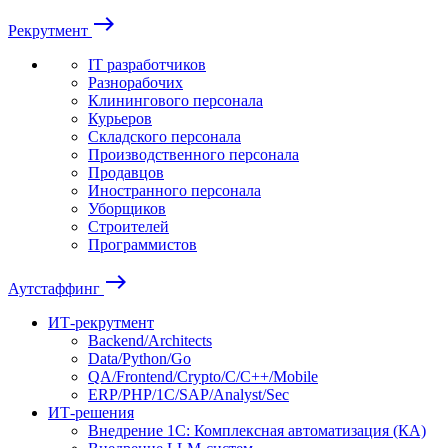
east
Рекрутмент
IT разработчиков
Разнорабочих
Клинингового персонала
Курьеров
Складского персонала
Производственного персонала
Продавцов
Иностранного персонала
Уборщиков
Строителей
Программистов
east
Аутстаффинг
ИТ-рекрутмент
Backend/Architects
Data/Python/Go
QA/Frontend/Crypto/C/C++/Mobile
ERP/PHP/1C/SAP/Analyst/Sec
ИТ-решения
Внедрение 1С: Комплексная автоматизация (КА)