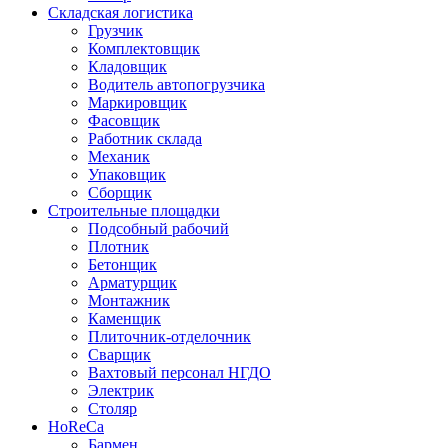
Складская логистика
Грузчик
Комплектовщик
Кладовщик
Водитель автопогрузчика
Маркировщик
Фасовщик
Работник склада
Механик
Упаковщик
Сборщик
Строительные площадки
Подсобный рабочий
Плотник
Бетонщик
Арматурщик
Монтажник
Каменщик
Плиточник-отделочник
Сварщик
Вахтовый персонал НГДО
Электрик
Столяр
HoReCa
Бармен