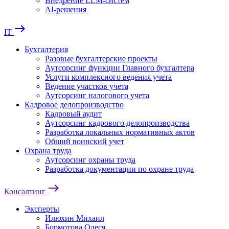
Внедрение LLM-систем
AI-решения
east
IT
Бухгалтерия
Разовые бухгалтерские проекты
Аутсорсинг функции Главного бухгалтера
Услуги комплексного ведения учета
Ведение участков учета
Аутсорсинг налогового учета
Кадровое делопроизводство
Кадровый аудит
Аутсорсинг кадрового делопроизводства
Разработка локальных нормативных актов
Общий воинский учет
Охрана труда
Аутсорсинг охраны труда
Разработка документации по охране труда
east
Консалтинг
Эксперты
Илюхин Михаил
Бормотова Олеся