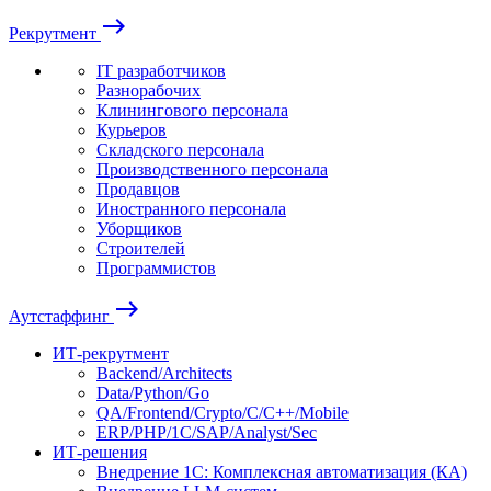
east
Рекрутмент
IT разработчиков
Разнорабочих
Клинингового персонала
Курьеров
Складского персонала
Производственного персонала
Продавцов
Иностранного персонала
Уборщиков
Строителей
Программистов
east
Аутстаффинг
ИТ-рекрутмент
Backend/Architects
Data/Python/Go
QA/Frontend/Crypto/C/C++/Mobile
ERP/PHP/1C/SAP/Analyst/Sec
ИТ-решения
Внедрение 1С: Комплексная автоматизация (КА)