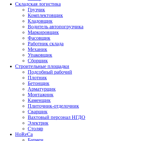
Складская логистика
Грузчик
Комплектовщик
Кладовщик
Водитель автопогрузчика
Маркировщик
Фасовщик
Работник склада
Механик
Упаковщик
Сборщик
Строительные площадки
Подсобный рабочий
Плотник
Бетонщик
Арматурщик
Монтажник
Каменщик
Плиточник-отделочник
Сварщик
Вахтовый персонал НГДО
Электрик
Столяр
HoReCa
Бармен