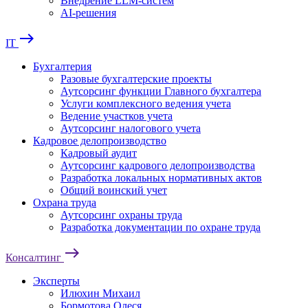
Внедрение LLM-систем
AI-решения
east
IT
Бухгалтерия
Разовые бухгалтерские проекты
Аутсорсинг функции Главного бухгалтера
Услуги комплексного ведения учета
Ведение участков учета
Аутсорсинг налогового учета
Кадровое делопроизводство
Кадровый аудит
Аутсорсинг кадрового делопроизводства
Разработка локальных нормативных актов
Общий воинский учет
Охрана труда
Аутсорсинг охраны труда
Разработка документации по охране труда
east
Консалтинг
Эксперты
Илюхин Михаил
Бормотова Олеся