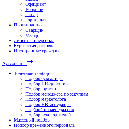
Официант
Уборщик
Повар
Горничная
Производство
Сварщик
Маляр
Линейный персонал
Курьерская доставка
Иностранные граждане
east
Аутсорсинг
Точечный подбор
Подбор бухгалтера
Подбор HR-директора
Подбор юриста
Подбор менеджера по закупкам
Подбор маркетолога
Подбор HR менеджера
Подбор Топ менеджеров
Подбор руководителей
Массовый подбор
Подбор временного персонала