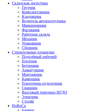
Складская логистика
Грузчик
Комплектовщик
Кладовщик
Водитель автопогрузчика
Маркировщик
Фасовщик
Работник склада
Механик
Упаковщик
Сборщик
Строительные площадки
Подсобный рабочий
Плотник
Бетонщик
Арматурщик
Монтажник
Каменщик
Плиточник-отделочник
Сварщик
Вахтовый персонал НГДО
Электрик
Столяр
HoReCa
Бармен