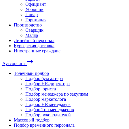
Официант
Уборщик
Повар
Горничная
Производство
Сварщик
Маляр
Линейный персонал
Курьерская доставка
Иностранные граждане
east
Аутсорсинг
Точечный подбор
Подбор бухгалтера
Подбор HR-директора
Подбор юриста
Подбор менеджера по закупкам
Подбор маркетолога
Подбор HR менеджера
Подбор Топ менеджеров
Подбор руководителей
Массовый подбор
Подбор временного персонала