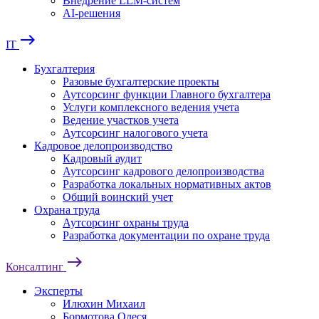
Внедрение LLM-систем
AI-решения
east
IT
Бухгалтерия
Разовые бухгалтерские проекты
Аутсорсинг функции Главного бухгалтера
Услуги комплексного ведения учета
Ведение участков учета
Аутсорсинг налогового учета
Кадровое делопроизводство
Кадровый аудит
Аутсорсинг кадрового делопроизводства
Разработка локальных нормативных актов
Общий воинский учет
Охрана труда
Аутсорсинг охраны труда
Разработка документации по охране труда
east
Консалтинг
Эксперты
Илюхин Михаил
Бормотова Олеся