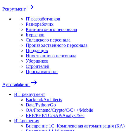
east
Рекрутмент
IT разработчиков
Разнорабочих
Клинингового персонала
Курьеров
Складского персонала
Производственного персонала
Продавцов
Иностранного персонала
Уборщиков
Строителей
Программистов
east
Аутстаффинг
ИТ-рекрутмент
Backend/Architects
Data/Python/Go
QA/Frontend/Crypto/C/C++/Mobile
ERP/PHP/1C/SAP/Analyst/Sec
ИТ-решения
Внедрение 1С: Комплексная автоматизация (КА)