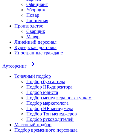
Официант
Уборщик
Повар
Горничная
Производство
Сварщик
Маляр
Линейный персонал
Курьерская доставка
Иностранные граждане
east
Аутсорсинг
Точечный подбор
Подбор бухгалтера
Подбор HR-директора
Подбор юриста
Подбор менеджера по закупкам
Подбор маркетолога
Подбор HR менеджера
Подбор Топ менеджеров
Подбор руководителей
Массовый подбор
Подбор временного персонала