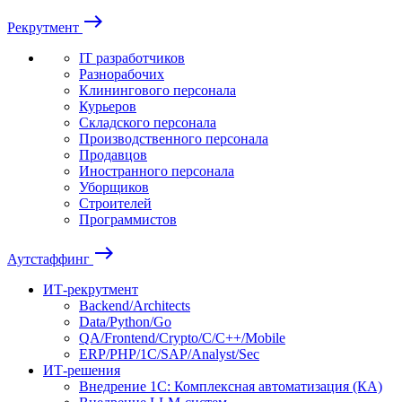
east
Рекрутмент
IT разработчиков
Разнорабочих
Клинингового персонала
Курьеров
Складского персонала
Производственного персонала
Продавцов
Иностранного персонала
Уборщиков
Строителей
Программистов
east
Аутстаффинг
ИТ-рекрутмент
Backend/Architects
Data/Python/Go
QA/Frontend/Crypto/C/C++/Mobile
ERP/PHP/1C/SAP/Analyst/Sec
ИТ-решения
Внедрение 1С: Комплексная автоматизация (КА)