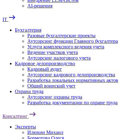
Внедрение LLM-систем
AI-решения
east
IT
Бухгалтерия
Разовые бухгалтерские проекты
Аутсорсинг функции Главного бухгалтера
Услуги комплексного ведения учета
Ведение участков учета
Аутсорсинг налогового учета
Кадровое делопроизводство
Кадровый аудит
Аутсорсинг кадрового делопроизводства
Разработка локальных нормативных актов
Общий воинский учет
Охрана труда
Аутсорсинг охраны труда
Разработка документации по охране труда
east
Консалтинг
Эксперты
Илюхин Михаил
Бормотова Олеся