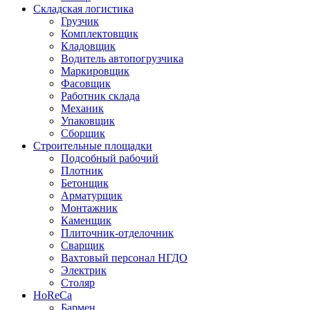
Складская логистика
Грузчик
Комплектовщик
Кладовщик
Водитель автопогрузчика
Маркировщик
Фасовщик
Работник склада
Механик
Упаковщик
Сборщик
Строительные площадки
Подсобный рабочий
Плотник
Бетонщик
Арматурщик
Монтажник
Каменщик
Плиточник-отделочник
Сварщик
Вахтовый персонал НГДО
Электрик
Столяр
HoReCa
Бармен