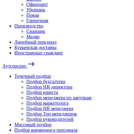
Официант
Уборщик
Повар
Горничная
Производство
Сварщик
Маляр
Линейный персонал
Курьерская доставка
Иностранные граждане
east
Аутсорсинг
Точечный подбор
Подбор бухгалтера
Подбор HR-директора
Подбор юриста
Подбор менеджера по закупкам
Подбор маркетолога
Подбор HR менеджера
Подбор Топ менеджеров
Подбор руководителей
Массовый подбор
Подбор временного персонала