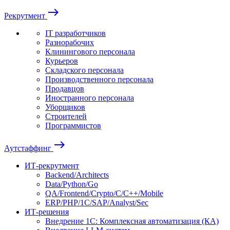
east
Рекрутмент
IT разработчиков
Разнорабочих
Клинингового персонала
Курьеров
Складского персонала
Производственного персонала
Продавцов
Иностранного персонала
Уборщиков
Строителей
Программистов
east
Аутстаффинг
ИТ-рекрутмент
Backend/Architects
Data/Python/Go
QA/Frontend/Crypto/C/C++/Mobile
ERP/PHP/1C/SAP/Analyst/Sec
ИТ-решения
Внедрение 1С: Комплексная автоматизация (КА)