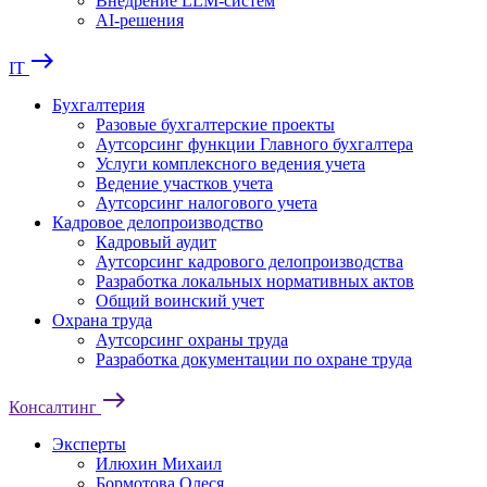
Внедрение LLM-систем
AI-решения
east
IT
Бухгалтерия
Разовые бухгалтерские проекты
Аутсорсинг функции Главного бухгалтера
Услуги комплексного ведения учета
Ведение участков учета
Аутсорсинг налогового учета
Кадровое делопроизводство
Кадровый аудит
Аутсорсинг кадрового делопроизводства
Разработка локальных нормативных актов
Общий воинский учет
Охрана труда
Аутсорсинг охраны труда
Разработка документации по охране труда
east
Консалтинг
Эксперты
Илюхин Михаил
Бормотова Олеся