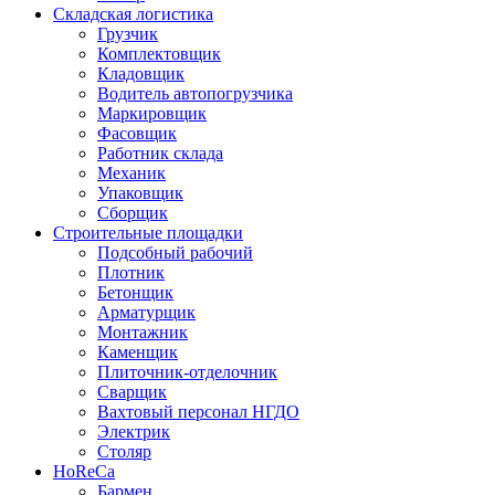
Складская логистика
Грузчик
Комплектовщик
Кладовщик
Водитель автопогрузчика
Маркировщик
Фасовщик
Работник склада
Механик
Упаковщик
Сборщик
Строительные площадки
Подсобный рабочий
Плотник
Бетонщик
Арматурщик
Монтажник
Каменщик
Плиточник-отделочник
Сварщик
Вахтовый персонал НГДО
Электрик
Столяр
HoReCa
Бармен