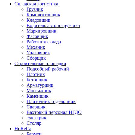
Складская логистика
Грузчик
Комплектовщик
Кладовщик
Водитель автопогрузчика
Маркировщик
Фасовщик
Работник склада
Механик
Упаковщик
Сборщик
Строительные площадки
Подсобный рабочий
Плотник
Бетонщик
Арматурщик
Монтажник
Каменщик
Плиточник-отделочник
Сварщик
Вахтовый персонал НГДО
Электрик
Столяр
HoReCa
Бармен