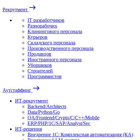
east
Рекрутмент
IT разработчиков
Разнорабочих
Клинингового персонала
Курьеров
Складского персонала
Производственного персонала
Продавцов
Иностранного персонала
Уборщиков
Строителей
Программистов
east
Аутстаффинг
ИТ-рекрутмент
Backend/Architects
Data/Python/Go
QA/Frontend/Crypto/C/C++/Mobile
ERP/PHP/1C/SAP/Analyst/Sec
ИТ-решения
Внедрение 1С: Комплексная автоматизация (КА)