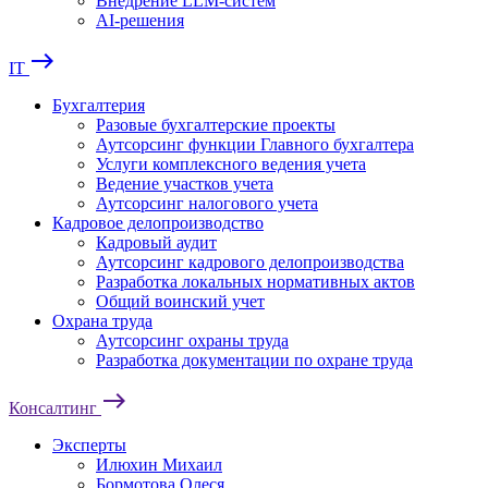
Внедрение LLM-систем
AI-решения
east
IT
Бухгалтерия
Разовые бухгалтерские проекты
Аутсорсинг функции Главного бухгалтера
Услуги комплексного ведения учета
Ведение участков учета
Аутсорсинг налогового учета
Кадровое делопроизводство
Кадровый аудит
Аутсорсинг кадрового делопроизводства
Разработка локальных нормативных актов
Общий воинский учет
Охрана труда
Аутсорсинг охраны труда
Разработка документации по охране труда
east
Консалтинг
Эксперты
Илюхин Михаил
Бормотова Олеся