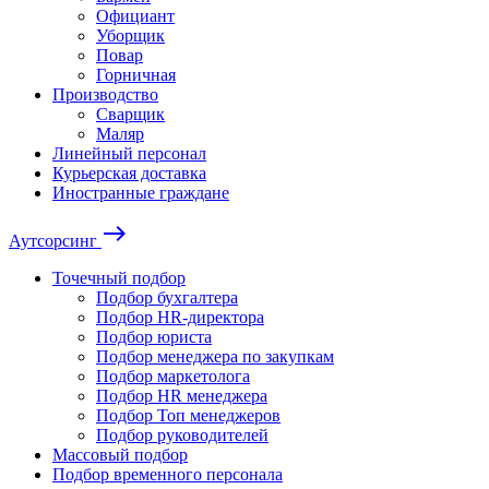
Официант
Уборщик
Повар
Горничная
Производство
Сварщик
Маляр
Линейный персонал
Курьерская доставка
Иностранные граждане
east
Аутсорсинг
Точечный подбор
Подбор бухгалтера
Подбор HR-директора
Подбор юриста
Подбор менеджера по закупкам
Подбор маркетолога
Подбор HR менеджера
Подбор Топ менеджеров
Подбор руководителей
Массовый подбор
Подбор временного персонала