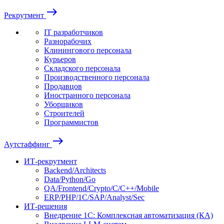
east
Рекрутмент
IT разработчиков
Разнорабочих
Клинингового персонала
Курьеров
Складского персонала
Производственного персонала
Продавцов
Иностранного персонала
Уборщиков
Строителей
Программистов
east
Аутстаффинг
ИТ-рекрутмент
Backend/Architects
Data/Python/Go
QA/Frontend/Crypto/C/C++/Mobile
ERP/PHP/1C/SAP/Analyst/Sec
ИТ-решения
Внедрение 1С: Комплексная автоматизация (КА)