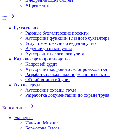
Внедрение LLM-систем
AI-решения
east
IT
Бухгалтерия
Разовые бухгалтерские проекты
Аутсорсинг функции Главного бухгалтера
Услуги комплексного ведения учета
Ведение участков учета
Аутсорсинг налогового учета
Кадровое делопроизводство
Кадровый аудит
Аутсорсинг кадрового делопроизводства
Разработка локальных нормативных актов
Общий воинский учет
Охрана труда
Аутсорсинг охраны труда
Разработка документации по охране труда
east
Консалтинг
Эксперты
Илюхин Михаил
Бормотова Олеся