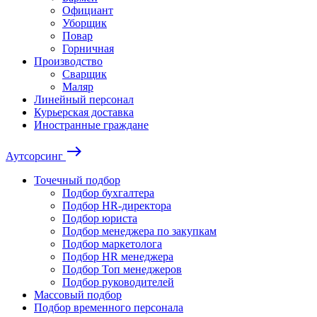
Официант
Уборщик
Повар
Горничная
Производство
Сварщик
Маляр
Линейный персонал
Курьерская доставка
Иностранные граждане
east
Аутсорсинг
Точечный подбор
Подбор бухгалтера
Подбор HR-директора
Подбор юриста
Подбор менеджера по закупкам
Подбор маркетолога
Подбор HR менеджера
Подбор Топ менеджеров
Подбор руководителей
Массовый подбор
Подбор временного персонала