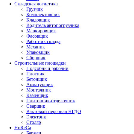
Складская логистика
Грузчик
Комплектовщик
Кладовщик
Водитель автопогрузчика
Маркировщик
Фасовщик
Работник склада
Механик
Упаковщик
Сборщик
Строительные площадки
Подсобный рабочий
Плотник
Бетонщик
Арматурщик
Монтажник
Каменщик
Плиточник-отделочник
Сварщик
Вахтовый персонал НГДО
Электрик
Столяр
HoReCa
Бармен