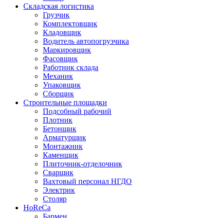
Складская логистика
Грузчик
Комплектовщик
Кладовщик
Водитель автопогрузчика
Маркировщик
Фасовщик
Работник склада
Механик
Упаковщик
Сборщик
Строительные площадки
Подсобный рабочий
Плотник
Бетонщик
Арматурщик
Монтажник
Каменщик
Плиточник-отделочник
Сварщик
Вахтовый персонал НГДО
Электрик
Столяр
HoReCa
Бармен