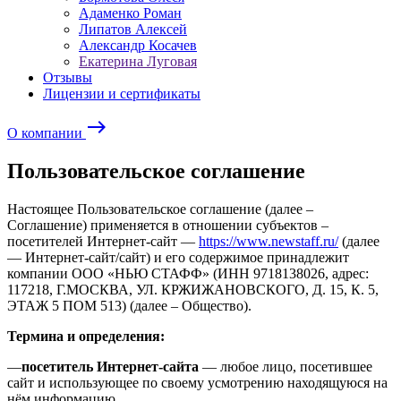
Адаменко Роман
Липатов Алексей
Александр Косачев
Екатерина Луговая
Отзывы
Лицензии и сертификаты
east
О компании
Пользовательское соглашение
Настоящее Пользовательское соглашение (далее –
Соглашение) применяется в отношении субъектов –
посетителей Интернет-сайт —
https://www.newstaff.ru/
(далее
— Интернет-сайт/сайт) и его содержимое принадлежит
компании ООО «НЬЮ СТАФФ» (ИНН 9718138026, адрес:
117218, Г.МОСКВА, УЛ. КРЖИЖАНОВСКОГО, Д. 15, К. 5,
ЭТАЖ 5 ПОМ 513) (далее – Общество).
Термина и определения:
—
посетитель Интернет-сайта
— любое лицо, посетившее
сайт и использующее по своему усмотрению находящуюся на
нём информацию