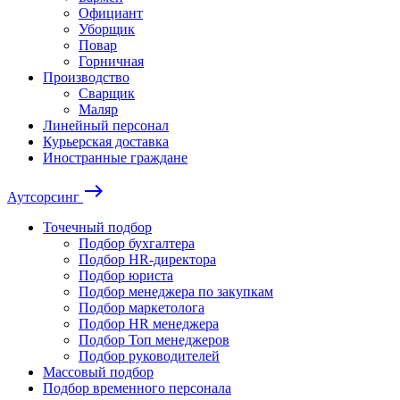
Официант
Уборщик
Повар
Горничная
Производство
Сварщик
Маляр
Линейный персонал
Курьерская доставка
Иностранные граждане
east
Аутсорсинг
Точечный подбор
Подбор бухгалтера
Подбор HR-директора
Подбор юриста
Подбор менеджера по закупкам
Подбор маркетолога
Подбор HR менеджера
Подбор Топ менеджеров
Подбор руководителей
Массовый подбор
Подбор временного персонала