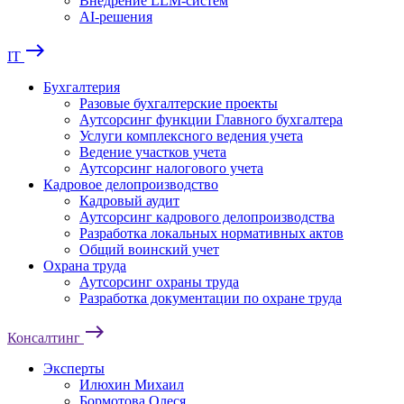
Внедрение LLM-систем
AI-решения
east
IT
Бухгалтерия
Разовые бухгалтерские проекты
Аутсорсинг функции Главного бухгалтера
Услуги комплексного ведения учета
Ведение участков учета
Аутсорсинг налогового учета
Кадровое делопроизводство
Кадровый аудит
Аутсорсинг кадрового делопроизводства
Разработка локальных нормативных актов
Общий воинский учет
Охрана труда
Аутсорсинг охраны труда
Разработка документации по охране труда
east
Консалтинг
Эксперты
Илюхин Михаил
Бормотова Олеся