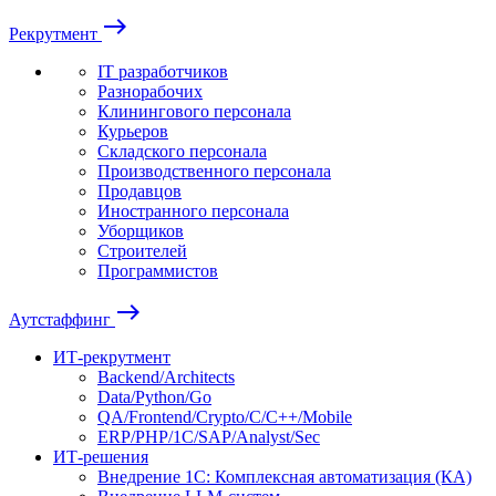
east
Рекрутмент
IT разработчиков
Разнорабочих
Клинингового персонала
Курьеров
Складского персонала
Производственного персонала
Продавцов
Иностранного персонала
Уборщиков
Строителей
Программистов
east
Аутстаффинг
ИТ-рекрутмент
Backend/Architects
Data/Python/Go
QA/Frontend/Crypto/C/C++/Mobile
ERP/PHP/1C/SAP/Analyst/Sec
ИТ-решения
Внедрение 1С: Комплексная автоматизация (КА)