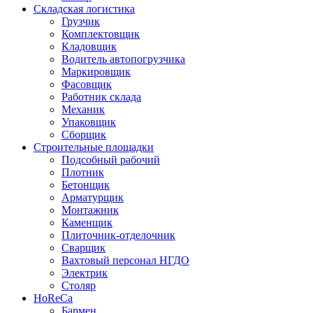
Складская логистика
Грузчик
Комплектовщик
Кладовщик
Водитель автопогрузчика
Маркировщик
Фасовщик
Работник склада
Механик
Упаковщик
Сборщик
Строительные площадки
Подсобный рабочий
Плотник
Бетонщик
Арматурщик
Монтажник
Каменщик
Плиточник-отделочник
Сварщик
Вахтовый персонал НГДО
Электрик
Столяр
HoReCa
Бармен