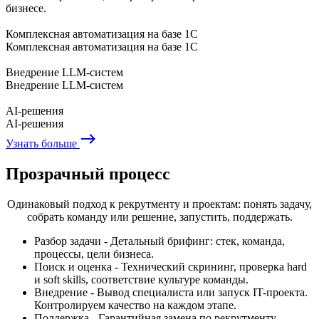
бизнесе.
Комплексная автоматизация на базе 1С
Комплексная автоматизация на базе 1С
Внедрение LLM-систем
Внедрение LLM-систем
AI-решения
AI-решения
east
Узнать больше
Прозрачный процесс
Одинаковый подход к рекрутменту и проектам: понять задачу,
собрать команду или решение, запустить, поддержать.
Разбор задачи - Детальный брифинг: стек, команда,
процессы, цели бизнеса.
Поиск и оценка - Технический скрининг, проверка hard
и soft skills, соответствие культуре команды.
Внедрение - Вывод специалиста или запуск IT-проекта.
Контролируем качество на каждом этапе.
Поддержка - Гарантийная замена по рекрутменту.