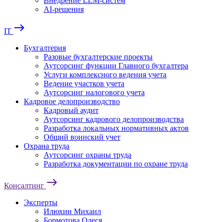
Внедрение LLM-систем
AI-решения
east
IT
Бухгалтерия
Разовые бухгалтерские проекты
Аутсорсинг функции Главного бухгалтера
Услуги комплексного ведения учета
Ведение участков учета
Аутсорсинг налогового учета
Кадровое делопроизводство
Кадровый аудит
Аутсорсинг кадрового делопроизводства
Разработка локальных нормативных актов
Общий воинский учет
Охрана труда
Аутсорсинг охраны труда
Разработка документации по охране труда
east
Консалтинг
Эксперты
Илюхин Михаил
Бормотова Олеся