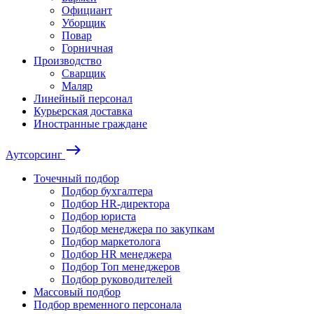
Официант
Уборщик
Повар
Горничная
Производство
Сварщик
Маляр
Линейный персонал
Курьерская доставка
Иностранные граждане
east
Аутсорсинг
Точечный подбор
Подбор бухгалтера
Подбор HR-директора
Подбор юриста
Подбор менеджера по закупкам
Подбор маркетолога
Подбор HR менеджера
Подбор Топ менеджеров
Подбор руководителей
Массовый подбор
Подбор временного персонала