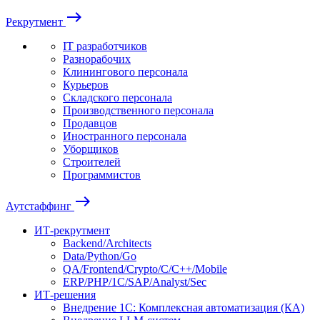
east
Рекрутмент
IT разработчиков
Разнорабочих
Клинингового персонала
Курьеров
Складского персонала
Производственного персонала
Продавцов
Иностранного персонала
Уборщиков
Строителей
Программистов
east
Аутстаффинг
ИТ-рекрутмент
Backend/Architects
Data/Python/Go
QA/Frontend/Crypto/C/C++/Mobile
ERP/PHP/1C/SAP/Analyst/Sec
ИТ-решения
Внедрение 1С: Комплексная автоматизация (КА)