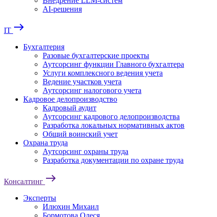
Внедрение LLM-систем
AI-решения
east
IT
Бухгалтерия
Разовые бухгалтерские проекты
Аутсорсинг функции Главного бухгалтера
Услуги комплексного ведения учета
Ведение участков учета
Аутсорсинг налогового учета
Кадровое делопроизводство
Кадровый аудит
Аутсорсинг кадрового делопроизводства
Разработка локальных нормативных актов
Общий воинский учет
Охрана труда
Аутсорсинг охраны труда
Разработка документации по охране труда
east
Консалтинг
Эксперты
Илюхин Михаил
Бормотова Олеся