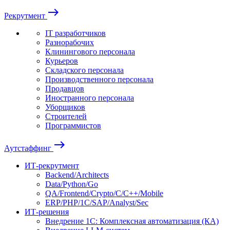
east
Рекрутмент
IT разработчиков
Разнорабочих
Клинингового персонала
Курьеров
Складского персонала
Производственного персонала
Продавцов
Иностранного персонала
Уборщиков
Строителей
Программистов
east
Аутстаффинг
ИТ-рекрутмент
Backend/Architects
Data/Python/Go
QA/Frontend/Crypto/C/C++/Mobile
ERP/PHP/1C/SAP/Analyst/Sec
ИТ-решения
Внедрение 1С: Комплексная автоматизация (КА)