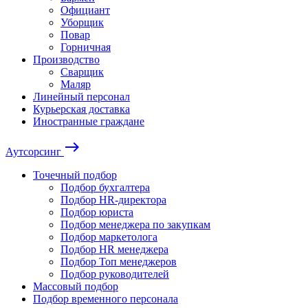
Официант
Уборщик
Повар
Горничная
Производство
Сварщик
Маляр
Линейный персонал
Курьерская доставка
Иностранные граждане
east
Аутсорсинг
Точечный подбор
Подбор бухгалтера
Подбор HR-директора
Подбор юриста
Подбор менеджера по закупкам
Подбор маркетолога
Подбор HR менеджера
Подбор Топ менеджеров
Подбор руководителей
Массовый подбор
Подбор временного персонала