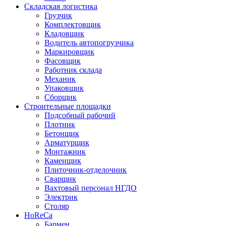
Складская логистика
Грузчик
Комплектовщик
Кладовщик
Водитель автопогрузчика
Маркировщик
Фасовщик
Работник склада
Механик
Упаковщик
Сборщик
Строительные площадки
Подсобный рабочий
Плотник
Бетонщик
Арматурщик
Монтажник
Каменщик
Плиточник-отделочник
Сварщик
Вахтовый персонал НГДО
Электрик
Столяр
HoReCa
Бармен