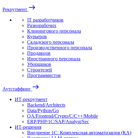
east
Рекрутмент
IT разработчиков
Разнорабочих
Клинингового персонала
Курьеров
Складского персонала
Производственного персонала
Продавцов
Иностранного персонала
Уборщиков
Строителей
Программистов
east
Аутстаффинг
ИТ-рекрутмент
Backend/Architects
Data/Python/Go
QA/Frontend/Crypto/C/C++/Mobile
ERP/PHP/1C/SAP/Analyst/Sec
ИТ-решения
Внедрение 1С: Комплексная автоматизация (КА)