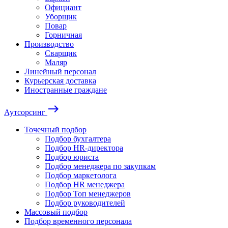
Официант
Уборщик
Повар
Горничная
Производство
Сварщик
Маляр
Линейный персонал
Курьерская доставка
Иностранные граждане
east
Аутсорсинг
Точечный подбор
Подбор бухгалтера
Подбор HR-директора
Подбор юриста
Подбор менеджера по закупкам
Подбор маркетолога
Подбор HR менеджера
Подбор Топ менеджеров
Подбор руководителей
Массовый подбор
Подбор временного персонала