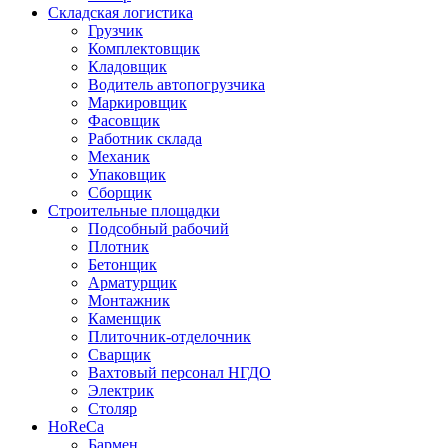
Складская логистика
Грузчик
Комплектовщик
Кладовщик
Водитель автопогрузчика
Маркировщик
Фасовщик
Работник склада
Механик
Упаковщик
Сборщик
Строительные площадки
Подсобный рабочий
Плотник
Бетонщик
Арматурщик
Монтажник
Каменщик
Плиточник-отделочник
Сварщик
Вахтовый персонал НГДО
Электрик
Столяр
HoReCa
Бармен