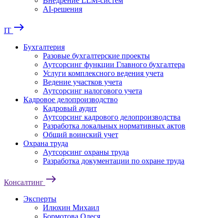
Внедрение LLM-систем
AI-решения
east
IT
Бухгалтерия
Разовые бухгалтерские проекты
Аутсорсинг функции Главного бухгалтера
Услуги комплексного ведения учета
Ведение участков учета
Аутсорсинг налогового учета
Кадровое делопроизводство
Кадровый аудит
Аутсорсинг кадрового делопроизводства
Разработка локальных нормативных актов
Общий воинский учет
Охрана труда
Аутсорсинг охраны труда
Разработка документации по охране труда
east
Консалтинг
Эксперты
Илюхин Михаил
Бормотова Олеся