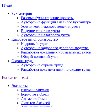
IT
east
Бухгалтерия
Разовые бухгалтерские проекты
Аутсорсинг функции Главного бухгалтера
Услуги комплексного ведения учета
Ведение участков учета
Аутсорсинг налогового учета
Кадровое делопроизводство
Кадровый аудит
Аутсорсинг кадрового делопроизводства
Разработка локальных нормативных актов
Общий воинский учет
Охрана труда
Аутсорсинг охраны труда
Разработка документации по охране труда
Консалтинг
east
Эксперты
Илюхин Михаил
Бормотова Олеся
Адаменко Роман
Липатов Алексей