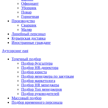
Официант
Уборщик
Повар
Горничная
Производство
Сварщик
Маляр
Линейный персонал
Курьерская доставка
Иностранные граждане
Аутсорсинг
east
Точечный подбор
Подбор бухгалтера
Подбор HR-директора
Подбор юриста
Подбор менеджера по закупкам
Подбор маркетолога
Подбор HR менеджера
Подбор Топ менеджеров
Подбор руководителей
Массовый подбор
Подбор временного персонала