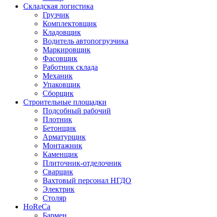
Складская логистика
Грузчик
Комплектовщик
Кладовщик
Водитель автопогрузчика
Маркировщик
Фасовщик
Работник склада
Механик
Упаковщик
Сборщик
Строительные площадки
Подсобный рабочий
Плотник
Бетонщик
Арматурщик
Монтажник
Каменщик
Плиточник-отделочник
Сварщик
Вахтовый персонал НГДО
Электрик
Столяр
HoReCa
Бармен