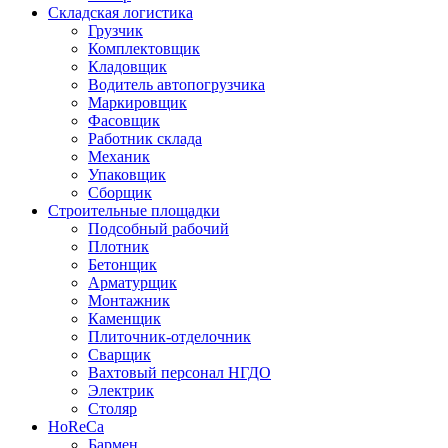
Складская логистика
Грузчик
Комплектовщик
Кладовщик
Водитель автопогрузчика
Маркировщик
Фасовщик
Работник склада
Механик
Упаковщик
Сборщик
Строительные площадки
Подсобный рабочий
Плотник
Бетонщик
Арматурщик
Монтажник
Каменщик
Плиточник-отделочник
Сварщик
Вахтовый персонал НГДО
Электрик
Столяр
HoReCa
Бармен