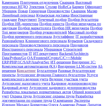
Каменщик
Плиточник-отделочник
Сварщик
Вахтовый
персонал НГДО
Электрик
Столяр
HoReCa
Бармен
Официант
Уборщик
Повар
Горничная
Производство
Сварщик
Маляр
Линейный персонал
Курьерская доставка
Иностранные
граждане
Рекрутмент
Точечный подбор
Подбор бухгалтера
Подбор HR-директора
Подбор юриста
Подбор менеджера по
закупкам
Подбор маркетолога
Подбор HR менеджера
Подбор
Топ менеджеров
Подбор руководителей
Массовый подбор
Подбор временного персонала
Аутстаффинг
IT разработчиков
Разнорабочих
Клинингового персонала
Курьеров
Складского
персонала
Производственного персонала
Продавцов
Иностранного персонала
Уборщиков
Строителей
Программистов
IT
ИТ-рекрутмент
Backend/Architects
Data/Python/Go
QA/Frontend/Crypto/C/C++/Mobile
ERP/PHP/1C/SAP/Analyst/Sec
ИТ-решения
Внедрение 1С:
Комплексная автоматизация (КА)
Внедрение LLM-систем
AI-
решения
Консалтинг
Бухгалтерия
Разовые бухгалтерские
проекты
Аутсорсинг функции Главного бухгалтера
Услуги
комплексного ведения учета
Ведение участков учета
Аутсорсинг налогового учета
Кадровое делопроизводство
Кадровый аудит
Аутсорсинг кадрового делопроизводства
Разработка локальных нормативных актов
Общий воинский
учет
Охрана труда
Аутсорсинг охраны труда
Разработка
документации по охране труда
О компании
Эксперты
Илюхин Михаил
Бормотова Олеся
Адаменко Роман
Липатов