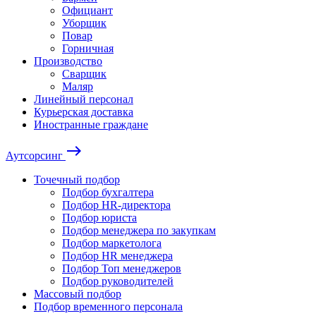
Официант
Уборщик
Повар
Горничная
Производство
Сварщик
Маляр
Линейный персонал
Курьерская доставка
Иностранные граждане
east
Аутсорсинг
Точечный подбор
Подбор бухгалтера
Подбор HR-директора
Подбор юриста
Подбор менеджера по закупкам
Подбор маркетолога
Подбор HR менеджера
Подбор Топ менеджеров
Подбор руководителей
Массовый подбор
Подбор временного персонала