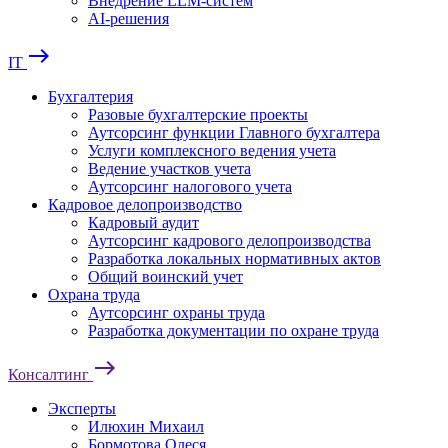
Внедрение LLM-систем
AI-решения
east
IT
Бухгалтерия
Разовые бухгалтерские проекты
Аутсорсинг функции Главного бухгалтера
Услуги комплексного ведения учета
Ведение участков учета
Аутсорсинг налогового учета
Кадровое делопроизводство
Кадровый аудит
Аутсорсинг кадрового делопроизводства
Разработка локальных нормативных актов
Общий воинский учет
Охрана труда
Аутсорсинг охраны труда
Разработка документации по охране труда
east
Консалтинг
Эксперты
Илюхин Михаил
Бормотова Олеся