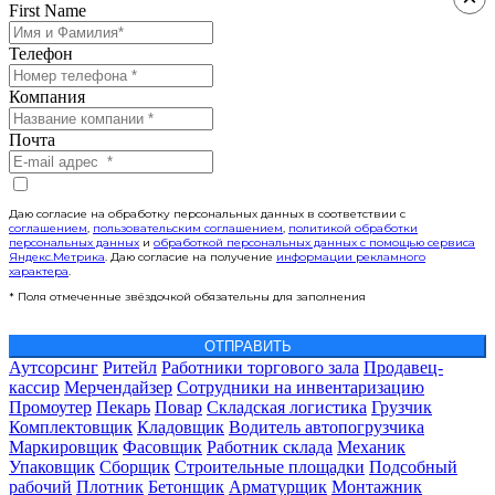
First Name
Телефон
Компания
Почта
Даю согласие на обработку персональных данных в соответствии с
соглашением
,
пользовательским соглашением
,
политикой обработки
персональных данных
и
обработкой персональных данных с помощью сервиса
Яндекс.Метрика
. Даю согласие на получение
информации рекламного
характера
.
* Поля отмеченные звёздочкой обязательны для заполнения
ОТПРАВИТЬ
Аутсорсинг
Ритейл
Работники торгового зала
Продавец-
кассир
Мерчендайзер
Сотрудники на инвентаризацию
Промоутер
Пекарь
Повар
Складская логистика
Грузчик
Комплектовщик
Кладовщик
Водитель автопогрузчика
Маркировщик
Фасовщик
Работник склада
Механик
Упаковщик
Сборщик
Строительные площадки
Подсобный
рабочий
Плотник
Бетонщик
Арматурщик
Монтажник