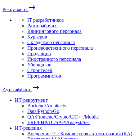
east
Рекрутмент
IT разработчиков
Разнорабочих
Клинингового персонала
Курьеров
Складского персонала
Производственного персонала
Продавцов
Иностранного персонала
Уборщиков
Строителей
Программистов
east
Аутстаффинг
ИТ-рекрутмент
Backend/Architects
Data/Python/Go
QA/Frontend/Crypto/C/C++/Mobile
ERP/PHP/1C/SAP/Analyst/Sec
ИТ-решения
Внедрение 1С: Комплексная автоматизация (КА)