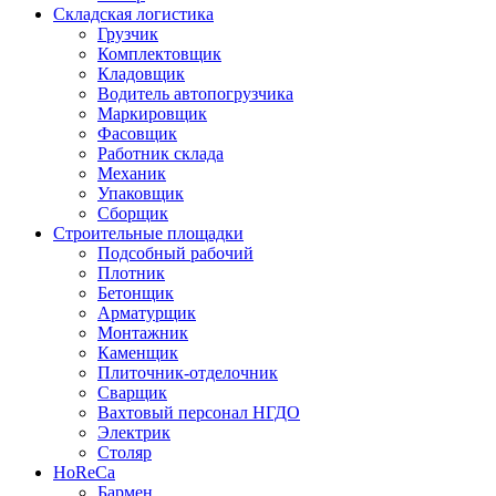
Складская логистика
Грузчик
Комплектовщик
Кладовщик
Водитель автопогрузчика
Маркировщик
Фасовщик
Работник склада
Механик
Упаковщик
Сборщик
Строительные площадки
Подсобный рабочий
Плотник
Бетонщик
Арматурщик
Монтажник
Каменщик
Плиточник-отделочник
Сварщик
Вахтовый персонал НГДО
Электрик
Столяр
HoReCa
Бармен