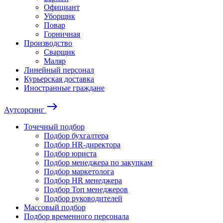
Официант
Уборщик
Повар
Горничная
Производство
Сварщик
Маляр
Линейный персонал
Курьерская доставка
Иностранные граждане
east
Аутсорсинг
Точечный подбор
Подбор бухгалтера
Подбор HR-директора
Подбор юриста
Подбор менеджера по закупкам
Подбор маркетолога
Подбор HR менеджера
Подбор Топ менеджеров
Подбор руководителей
Массовый подбор
Подбор временного персонала