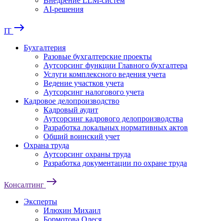
Внедрение LLM-систем
AI-решения
east
IT
Бухгалтерия
Разовые бухгалтерские проекты
Аутсорсинг функции Главного бухгалтера
Услуги комплексного ведения учета
Ведение участков учета
Аутсорсинг налогового учета
Кадровое делопроизводство
Кадровый аудит
Аутсорсинг кадрового делопроизводства
Разработка локальных нормативных актов
Общий воинский учет
Охрана труда
Аутсорсинг охраны труда
Разработка документации по охране труда
east
Консалтинг
Эксперты
Илюхин Михаил
Бормотова Олеся