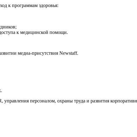
дход к программам здоровья:
удников;
доступа к медицинской помощи.
звитии медиа-присутствия Newstaff.
.
R, управления персоналом, охраны труда и развития корпорати