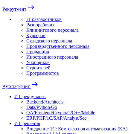
east
Рекрутмент
IT разработчиков
Разнорабочих
Клинингового персонала
Курьеров
Складского персонала
Производственного персонала
Продавцов
Иностранного персонала
Уборщиков
Строителей
Программистов
east
Аутстаффинг
ИТ-рекрутмент
Backend/Architects
Data/Python/Go
QA/Frontend/Crypto/C/C++/Mobile
ERP/PHP/1C/SAP/Analyst/Sec
ИТ-решения
Внедрение 1С: Комплексная автоматизация (КА)