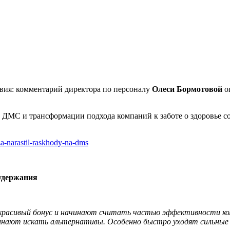
твия: комментарий директора по персоналу
Олеси Бормотовой
оп
а ДМС и трансформации подхода компаний к заботе о здоровье с
aza-narastil-raskhody-na-dms
 удержания
красивый бонус и начинают считать частью эффективности ком
чинают искать альтернативы. Особенно быстро уходят сильные и