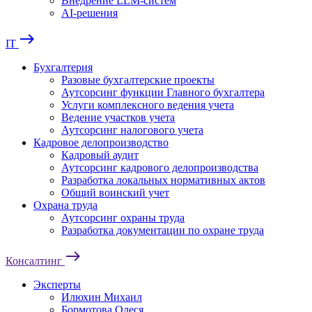
Внедрение LLM-систем
AI-решения
east
IT
Бухгалтерия
Разовые бухгалтерские проекты
Аутсорсинг функции Главного бухгалтера
Услуги комплексного ведения учета
Ведение участков учета
Аутсорсинг налогового учета
Кадровое делопроизводство
Кадровый аудит
Аутсорсинг кадрового делопроизводства
Разработка локальных нормативных актов
Общий воинский учет
Охрана труда
Аутсорсинг охраны труда
Разработка документации по охране труда
east
Консалтинг
Эксперты
Илюхин Михаил
Бормотова Олеся