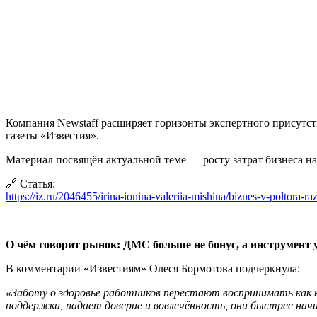
Компания Newstaff расширяет горизонты экспертного присутс
газеты «Известия».
Материал посвящён актуальной теме — росту затрат бизнеса н
🔗 Статья:
https://iz.ru/2046455/irina-ionina-valeriia-mishina/biznes-v-poltora-r
О чём говорит рынок: ДМС больше не бонус, а инструмент
В комментарии «Известиям» Олеся Бормотова подчеркнула:
«Заботу о здоровье работников перестают воспринимать как 
поддержки, падает доверие и вовлечённость, они быстрее на