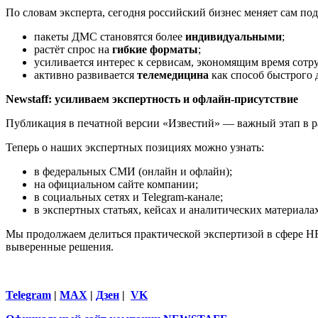
По словам эксперта, сегодня российский бизнес меняет сам по
пакеты ДМС становятся более
индивидуальными
;
растёт спрос на
гибкие форматы
;
усиливается интерес к сервисам, экономящим время сотр
активно развивается
телемедицина
как способ быстрого 
Newstaff: усиливаем экспертность и офлайн-присутствие
Публикация в печатной версии «Известий» — важный этап в ра
Теперь о наших экспертных позициях можно узнать:
в федеральных СМИ (онлайн и офлайн);
на официальном сайте компании;
в социальных сетях и Telegram-канале;
в экспертных статьях, кейсах и аналитических материалах
Мы продолжаем делиться практической экспертизой в сфере H
выверенные решения.
Telegram
|
МАX
|
Дзен
|
VK