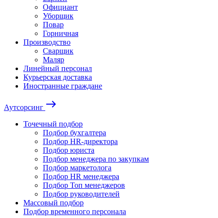
Официант
Уборщик
Повар
Горничная
Производство
Сварщик
Маляр
Линейный персонал
Курьерская доставка
Иностранные граждане
east
Аутсорсинг
Точечный подбор
Подбор бухгалтера
Подбор HR-директора
Подбор юриста
Подбор менеджера по закупкам
Подбор маркетолога
Подбор HR менеджера
Подбор Топ менеджеров
Подбор руководителей
Массовый подбор
Подбор временного персонала