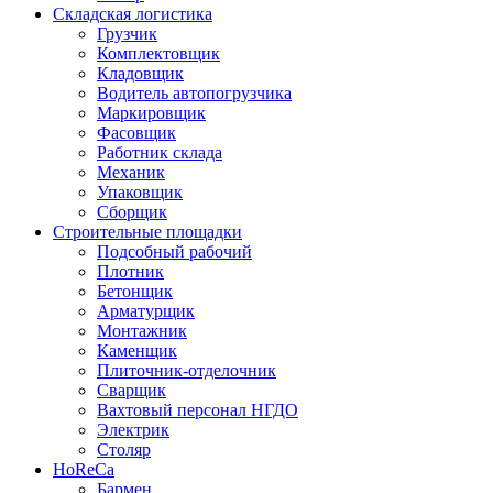
Складская логистика
Грузчик
Комплектовщик
Кладовщик
Водитель автопогрузчика
Маркировщик
Фасовщик
Работник склада
Механик
Упаковщик
Сборщик
Строительные площадки
Подсобный рабочий
Плотник
Бетонщик
Арматурщик
Монтажник
Каменщик
Плиточник-отделочник
Сварщик
Вахтовый персонал НГДО
Электрик
Столяр
HoReCa
Бармен