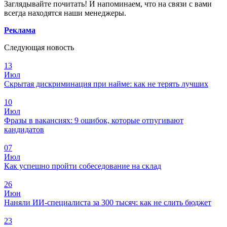
Заглядывайте почитать! И напоминаем, что на связи с вами
всегда находятся наши менеджеры.
Реклама
Следующая новость
13
Июл
Скрытая дискриминация при найме: как не терять лучших
10
Июл
Фразы в вакансиях: 9 ошибок, которые отпугивают
кандидатов
07
Июл
Как успешно пройти собеседование на склад
26
Июн
Наняли ИИ-специалиста за 300 тысяч: как не слить бюджет
23