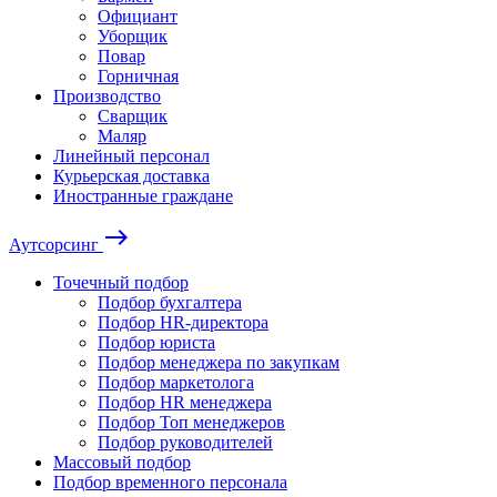
Официант
Уборщик
Повар
Горничная
Производство
Сварщик
Маляр
Линейный персонал
Курьерская доставка
Иностранные граждане
east
Аутсорсинг
Точечный подбор
Подбор бухгалтера
Подбор HR-директора
Подбор юриста
Подбор менеджера по закупкам
Подбор маркетолога
Подбор HR менеджера
Подбор Топ менеджеров
Подбор руководителей
Массовый подбор
Подбор временного персонала