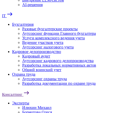
Внедрение LLM-систем
AI-решения
east
IT
Бухгалтерия
Разовые бухгалтерские проекты
Аутсорсинг функции Главного бухгалтера
Услуги комплексного ведения учета
Ведение участков учета
Аутсорсинг налогового учета
Кадровое делопроизводство
Кадровый аудит
Аутсорсинг кадрового делопроизводства
Разработка локальных нормативных актов
Общий воинский учет
Охрана труда
Аутсорсинг охраны труда
Разработка документации по охране труда
east
Консалтинг
Эксперты
Илюхин Михаил
Бормотова Олеся