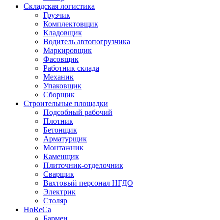
Складская логистика
Грузчик
Комплектовщик
Кладовщик
Водитель автопогрузчика
Маркировщик
Фасовщик
Работник склада
Механик
Упаковщик
Сборщик
Строительные площадки
Подсобный рабочий
Плотник
Бетонщик
Арматурщик
Монтажник
Каменщик
Плиточник-отделочник
Сварщик
Вахтовый персонал НГДО
Электрик
Столяр
HoReCa
Бармен