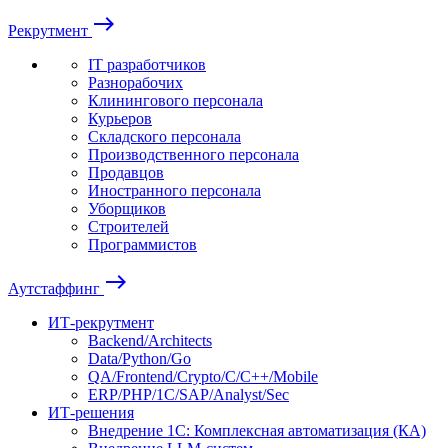
east
Рекрутмент
IT разработчиков
Разнорабочих
Клинингового персонала
Курьеров
Складского персонала
Производственного персонала
Продавцов
Иностранного персонала
Уборщиков
Строителей
Программистов
east
Аутстаффинг
ИТ-рекрутмент
Backend/Architects
Data/Python/Go
QA/Frontend/Crypto/C/C++/Mobile
ERP/PHP/1C/SAP/Analyst/Sec
ИТ-решения
Внедрение 1С: Комплексная автоматизация (КА)