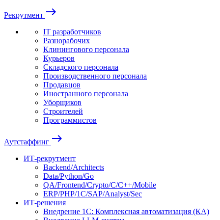
east
Рекрутмент
IT разработчиков
Разнорабочих
Клинингового персонала
Курьеров
Складского персонала
Производственного персонала
Продавцов
Иностранного персонала
Уборщиков
Строителей
Программистов
east
Аутстаффинг
ИТ-рекрутмент
Backend/Architects
Data/Python/Go
QA/Frontend/Crypto/C/C++/Mobile
ERP/PHP/1C/SAP/Analyst/Sec
ИТ-решения
Внедрение 1С: Комплексная автоматизация (КА)