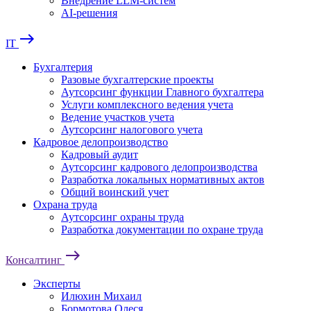
Внедрение LLM-систем
AI-решения
east
IT
Бухгалтерия
Разовые бухгалтерские проекты
Аутсорсинг функции Главного бухгалтера
Услуги комплексного ведения учета
Ведение участков учета
Аутсорсинг налогового учета
Кадровое делопроизводство
Кадровый аудит
Аутсорсинг кадрового делопроизводства
Разработка локальных нормативных актов
Общий воинский учет
Охрана труда
Аутсорсинг охраны труда
Разработка документации по охране труда
east
Консалтинг
Эксперты
Илюхин Михаил
Бормотова Олеся