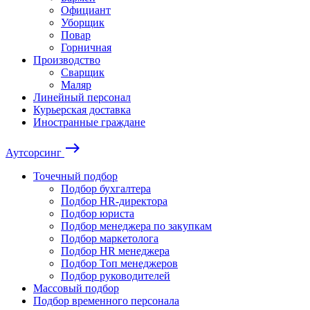
Официант
Уборщик
Повар
Горничная
Производство
Сварщик
Маляр
Линейный персонал
Курьерская доставка
Иностранные граждане
east
Аутсорсинг
Точечный подбор
Подбор бухгалтера
Подбор HR-директора
Подбор юриста
Подбор менеджера по закупкам
Подбор маркетолога
Подбор HR менеджера
Подбор Топ менеджеров
Подбор руководителей
Массовый подбор
Подбор временного персонала