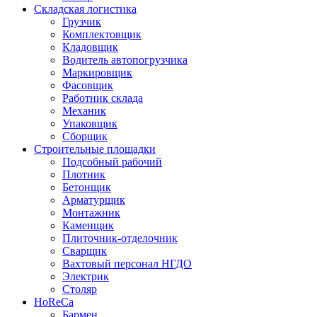
Складская логистика
Грузчик
Комплектовщик
Кладовщик
Водитель автопогрузчика
Маркировщик
Фасовщик
Работник склада
Механик
Упаковщик
Сборщик
Строительные площадки
Подсобный рабочий
Плотник
Бетонщик
Арматурщик
Монтажник
Каменщик
Плиточник-отделочник
Сварщик
Вахтовый персонал НГДО
Электрик
Столяр
HoReCa
Бармен