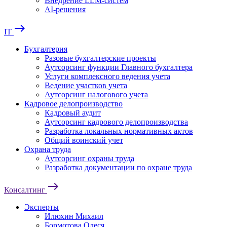
Внедрение LLM-систем
AI-решения
east
IT
Бухгалтерия
Разовые бухгалтерские проекты
Аутсорсинг функции Главного бухгалтера
Услуги комплексного ведения учета
Ведение участков учета
Аутсорсинг налогового учета
Кадровое делопроизводство
Кадровый аудит
Аутсорсинг кадрового делопроизводства
Разработка локальных нормативных актов
Общий воинский учет
Охрана труда
Аутсорсинг охраны труда
Разработка документации по охране труда
east
Консалтинг
Эксперты
Илюхин Михаил
Бормотова Олеся