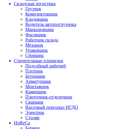
Складская логистика
Грузчик
Комплектовщик
Кладовщик
Водитель автопогрузчика
Маркировщик
Фасовщик
Работник склада
Механик
Упаковщик
Сборщик
Строительные площадки
Подсобный рабочий
Плотник
Бетонщик
Арматурщик
Монтажник
Каменщик
Плиточник-отделочник
Сварщик
Вахтовый персонал НГДО
Электрик
Столяр
HoReCa
Бармен