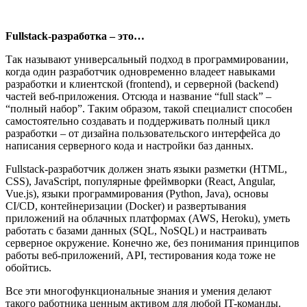
Fullstack-разработка – это…
Так называют универсальный подход в программировании,
когда один разработчик одновременно владеет навыками
разработки и клиентской (frontend), и серверной (backend)
частей веб-приложения. Отсюда и название “full stack” –
“полный набор”. Таким образом, такой специалист способен
самостоятельно создавать и поддерживать полный цикл
разработки – от дизайна пользовательского интерфейса до
написания серверного кода и настройки баз данных.
Fullstack-разработчик
должен знать языки разметки (HTML,
CSS), JavaScript, популярные фреймворки (React, Angular,
Vue.js), языки программирования (Python, Java), основы
CI/CD, контейнеризации (Docker) и развертывания
приложений на облачных платформах (AWS, Heroku),
уметь
работать с базами данных (SQL, NoSQL) и настраивать
серверное окружение. Конечно же, без понимания принципов
работы веб-приложений, API, тестирования кода тоже не
обойтись.
Все эти многофункциональные знания и умения делают
такого работника ценным активом для любой IT-команды.