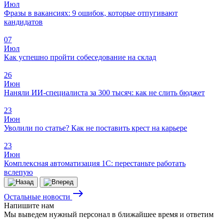
Июл
Фразы в вакансиях: 9 ошибок, которые отпугивают
кандидатов
07
Июл
Как успешно пройти собеседование на склад
26
Июн
Наняли ИИ-специалиста за 300 тысяч: как не слить бюджет
23
Июн
Уволили по статье? Как не поставить крест на карьере
23
Июн
Комплексная автоматизация 1С: перестаньте работать
вслепую
east
Остальные новости
Напишите
нам
Мы выведем нужный персонал в ближайшее время и ответим