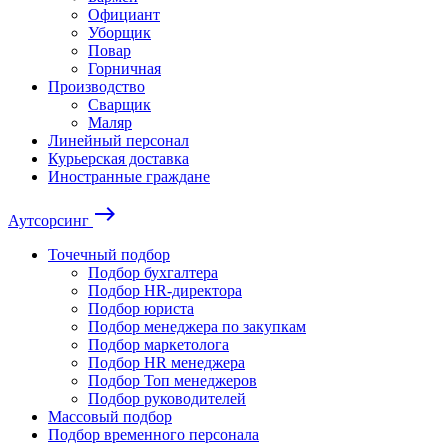
Официант
Уборщик
Повар
Горничная
Производство
Сварщик
Маляр
Линейный персонал
Курьерская доставка
Иностранные граждане
east
Аутсорсинг
Точечный подбор
Подбор бухгалтера
Подбор HR-директора
Подбор юриста
Подбор менеджера по закупкам
Подбор маркетолога
Подбор HR менеджера
Подбор Топ менеджеров
Подбор руководителей
Массовый подбор
Подбор временного персонала