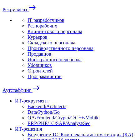
east
Рекрутмент
IT разработчиков
Разнорабочих
Клинингового персонала
Курьеров
Складского персонала
Производственного персонала
Продавцов
Иностранного персонала
Уборщиков
Строителей
Программистов
east
Аутстаффинг
ИТ-рекрутмент
Backend/Architects
Data/Python/Go
QA/Frontend/Crypto/C/C++/Mobile
ERP/PHP/1C/SAP/Analyst/Sec
ИТ-решения
Внедрение 1С: Комплексная автоматизация (КА)