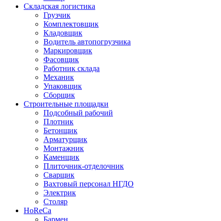
Складская логистика
Грузчик
Комплектовщик
Кладовщик
Водитель автопогрузчика
Маркировщик
Фасовщик
Работник склада
Механик
Упаковщик
Сборщик
Строительные площадки
Подсобный рабочий
Плотник
Бетонщик
Арматурщик
Монтажник
Каменщик
Плиточник-отделочник
Сварщик
Вахтовый персонал НГДО
Электрик
Столяр
HoReCa
Бармен