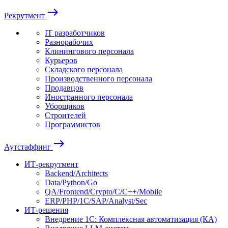
east
Рекрутмент
IT разработчиков
Разнорабочих
Клинингового персонала
Курьеров
Складского персонала
Производственного персонала
Продавцов
Иностранного персонала
Уборщиков
Строителей
Программистов
east
Аутстаффинг
ИТ-рекрутмент
Backend/Architects
Data/Python/Go
QA/Frontend/Crypto/C/C++/Mobile
ERP/PHP/1C/SAP/Analyst/Sec
ИТ-решения
Внедрение 1С: Комплексная автоматизация (КА)