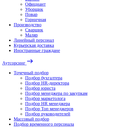
Официант
Уборщик
Повар
Горничная
Производство
Сварщик
Маляр
Линейный персонал
Курьерская доставка
Иностранные граждане
east
Аутсорсинг
Точечный подбор
Подбор бухгалтера
Подбор HR-директора
Подбор юриста
Подбор менеджера по закупкам
Подбор маркетолога
Подбор HR менеджера
Подбор Топ менеджеров
Подбор руководителей
Массовый подбор
Подбор временного персонала