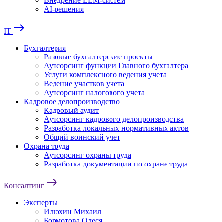
Внедрение LLM-систем
AI-решения
east
IT
Бухгалтерия
Разовые бухгалтерские проекты
Аутсорсинг функции Главного бухгалтера
Услуги комплексного ведения учета
Ведение участков учета
Аутсорсинг налогового учета
Кадровое делопроизводство
Кадровый аудит
Аутсорсинг кадрового делопроизводства
Разработка локальных нормативных актов
Общий воинский учет
Охрана труда
Аутсорсинг охраны труда
Разработка документации по охране труда
east
Консалтинг
Эксперты
Илюхин Михаил
Бормотова Олеся