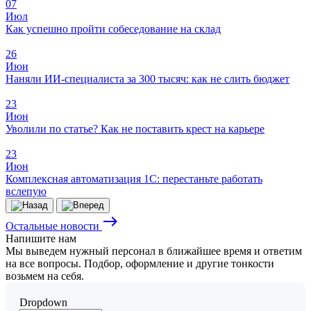
07
Июл
Как успешно пройти собеседование на склад
26
Июн
Наняли ИИ-специалиста за 300 тысяч: как не слить бюджет
23
Июн
Уволили по статье? Как не поставить крест на карьере
23
Июн
Комплексная автоматизация 1С: перестаньте работать
вслепую
east
Остальные новости
Напишите
нам
Мы выведем нужный персонал в ближайшее время и ответим
на все вопросы. Подбор, оформление и другие тонкости
возьмем на себя.
Dropdown