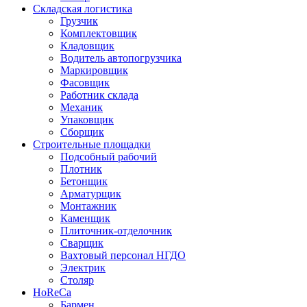
Складская логистика
Грузчик
Комплектовщик
Кладовщик
Водитель автопогрузчика
Маркировщик
Фасовщик
Работник склада
Механик
Упаковщик
Сборщик
Строительные площадки
Подсобный рабочий
Плотник
Бетонщик
Арматурщик
Монтажник
Каменщик
Плиточник-отделочник
Сварщик
Вахтовый персонал НГДО
Электрик
Столяр
HoReCa
Бармен