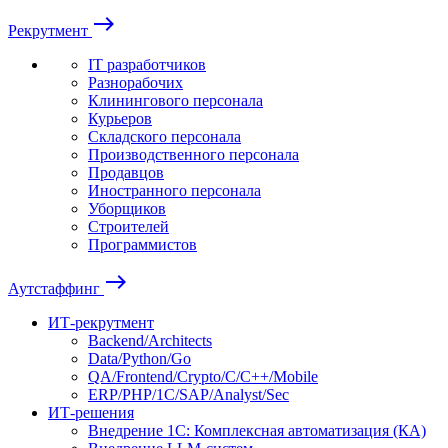
east
Рекрутмент
IT разработчиков
Разнорабочих
Клинингового персонала
Курьеров
Складского персонала
Производственного персонала
Продавцов
Иностранного персонала
Уборщиков
Строителей
Программистов
east
Аутстаффинг
ИТ-рекрутмент
Backend/Architects
Data/Python/Go
QA/Frontend/Crypto/C/C++/Mobile
ERP/PHP/1C/SAP/Analyst/Sec
ИТ-решения
Внедрение 1С: Комплексная автоматизация (КА)