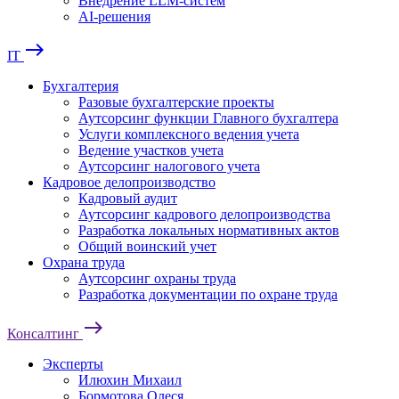
Внедрение LLM-систем
AI-решения
east
IT
Бухгалтерия
Разовые бухгалтерские проекты
Аутсорсинг функции Главного бухгалтера
Услуги комплексного ведения учета
Ведение участков учета
Аутсорсинг налогового учета
Кадровое делопроизводство
Кадровый аудит
Аутсорсинг кадрового делопроизводства
Разработка локальных нормативных актов
Общий воинский учет
Охрана труда
Аутсорсинг охраны труда
Разработка документации по охране труда
east
Консалтинг
Эксперты
Илюхин Михаил
Бормотова Олеся