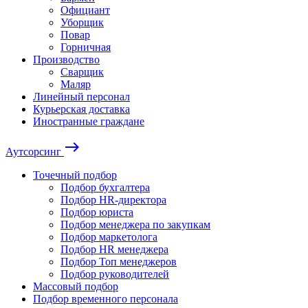
Официант
Уборщик
Повар
Горничная
Производство
Сварщик
Маляр
Линейный персонал
Курьерская доставка
Иностранные граждане
east
Аутсорсинг
Точечный подбор
Подбор бухгалтера
Подбор HR-директора
Подбор юриста
Подбор менеджера по закупкам
Подбор маркетолога
Подбор HR менеджера
Подбор Топ менеджеров
Подбор руководителей
Массовый подбор
Подбор временного персонала