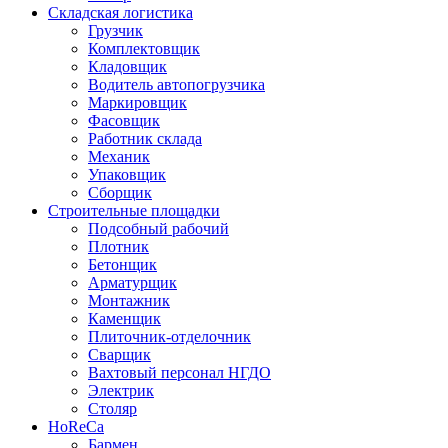
Складская логистика
Грузчик
Комплектовщик
Кладовщик
Водитель автопогрузчика
Маркировщик
Фасовщик
Работник склада
Механик
Упаковщик
Сборщик
Строительные площадки
Подсобный рабочий
Плотник
Бетонщик
Арматурщик
Монтажник
Каменщик
Плиточник-отделочник
Сварщик
Вахтовый персонал НГДО
Электрик
Столяр
HoReCa
Бармен