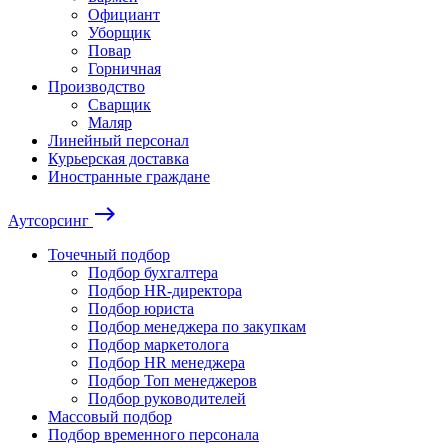
Официант
Уборщик
Повар
Горничная
Производство
Сварщик
Маляр
Линейный персонал
Курьерская доставка
Иностранные граждане
east
Аутсорсинг
Точечный подбор
Подбор бухгалтера
Подбор HR-директора
Подбор юриста
Подбор менеджера по закупкам
Подбор маркетолога
Подбор HR менеджера
Подбор Топ менеджеров
Подбор руководителей
Массовый подбор
Подбор временного персонала