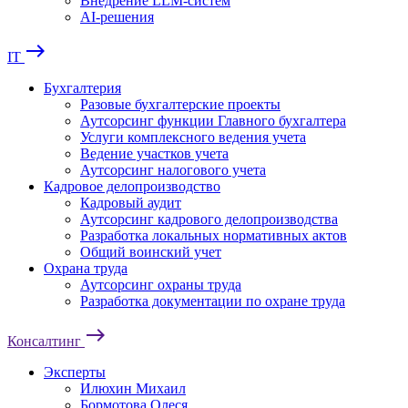
Внедрение LLM-систем
AI-решения
east
IT
Бухгалтерия
Разовые бухгалтерские проекты
Аутсорсинг функции Главного бухгалтера
Услуги комплексного ведения учета
Ведение участков учета
Аутсорсинг налогового учета
Кадровое делопроизводство
Кадровый аудит
Аутсорсинг кадрового делопроизводства
Разработка локальных нормативных актов
Общий воинский учет
Охрана труда
Аутсорсинг охраны труда
Разработка документации по охране труда
east
Консалтинг
Эксперты
Илюхин Михаил
Бормотова Олеся