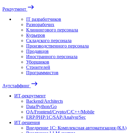
east
Рекрутмент
IT разработчиков
Разнорабочих
Клинингового персонала
Курьеров
Складского персонала
Производственного персонала
Продавцов
Иностранного персонала
Уборщиков
Строителей
Программистов
east
Аутстаффинг
ИТ-рекрутмент
Backend/Architects
Data/Python/Go
QA/Frontend/Crypto/C/C++/Mobile
ERP/PHP/1C/SAP/Analyst/Sec
ИТ-решения
Внедрение 1С: Комплексная автоматизация (КА)