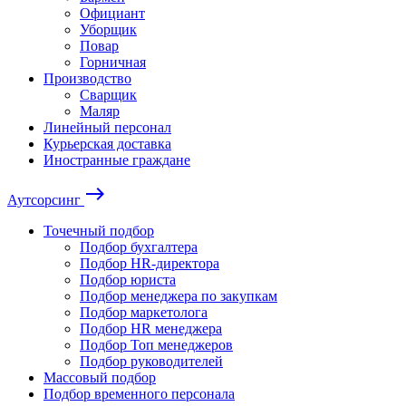
Официант
Уборщик
Повар
Горничная
Производство
Сварщик
Маляр
Линейный персонал
Курьерская доставка
Иностранные граждане
east
Аутсорсинг
Точечный подбор
Подбор бухгалтера
Подбор HR-директора
Подбор юриста
Подбор менеджера по закупкам
Подбор маркетолога
Подбор HR менеджера
Подбор Топ менеджеров
Подбор руководителей
Массовый подбор
Подбор временного персонала