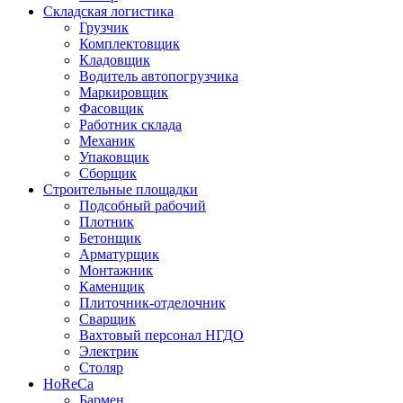
Складская логистика
Грузчик
Комплектовщик
Кладовщик
Водитель автопогрузчика
Маркировщик
Фасовщик
Работник склада
Механик
Упаковщик
Сборщик
Строительные площадки
Подсобный рабочий
Плотник
Бетонщик
Арматурщик
Монтажник
Каменщик
Плиточник-отделочник
Сварщик
Вахтовый персонал НГДО
Электрик
Столяр
HoReCa
Бармен