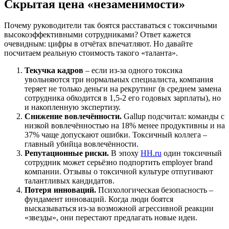
Скрытая цена «незаменимости»
Почему руководители так боятся расставаться с токсичными
высокоэффективными сотрудниками? Ответ кажется
очевидным: цифры в отчётах впечатляют. Но давайте
посчитаем реальную стоимость такого «таланта».
Текучка кадров
– если
из-за одного токсика
увольняются три нормальных специалиста, компания
теряет не только деньги на рекрутинг (в среднем замена
сотрудника обходится в 1,5-2 его годовых зарплаты), но
и накопленную экспертизу.
Снижение вовлечённости.
Gallup подсчитал: команды с
низкой вовлечённостью на 18% менее продуктивны и на
37% чаще допускают ошибки. Токсичный коллега –
главный убийца вовлечённости.
Репутационные риски.
В эпоху
HH.ru
один токсичный
сотрудник может серьёзно подпортить employer brand
компании. Отзывы о токсичной культуре отпугивают
талантливых кандидатов.
Потеря инноваций.
Психологическая безопасность –
фундамент инноваций. Когда люди боятся
высказываться из-за возможной агрессивной реакции
«звезды», они перестают предлагать новые идеи.