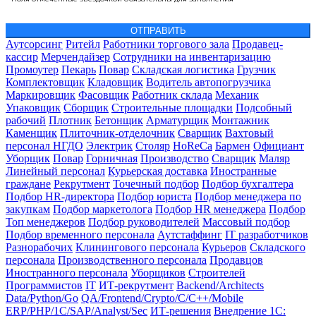
ОТПРАВИТЬ
Аутсорсинг
Ритейл
Работники торгового зала
Продавец-
кассир
Мерчендайзер
Сотрудники на инвентаризацию
Промоутер
Пекарь
Повар
Складская логистика
Грузчик
Комплектовщик
Кладовщик
Водитель автопогрузчика
Маркировщик
Фасовщик
Работник склада
Механик
Упаковщик
Сборщик
Строительные площадки
Подсобный
рабочий
Плотник
Бетонщик
Арматурщик
Монтажник
Каменщик
Плиточник-отделочник
Сварщик
Вахтовый
персонал НГДО
Электрик
Столяр
HoReCa
Бармен
Официант
Уборщик
Повар
Горничная
Производство
Сварщик
Маляр
Линейный персонал
Курьерская доставка
Иностранные
граждане
Рекрутмент
Точечный подбор
Подбор бухгалтера
Подбор HR-директора
Подбор юриста
Подбор менеджера по
закупкам
Подбор маркетолога
Подбор HR менеджера
Подбор
Топ менеджеров
Подбор руководителей
Массовый подбор
Подбор временного персонала
Аутстаффинг
IT разработчиков
Разнорабочих
Клинингового персонала
Курьеров
Складского
персонала
Производственного персонала
Продавцов
Иностранного персонала
Уборщиков
Строителей
Программистов
IT
ИТ-рекрутмент
Backend/Architects
Data/Python/Go
QA/Frontend/Crypto/C/C++/Mobile
ERP/PHP/1C/SAP/Analyst/Sec
ИТ-решения
Внедрение 1С: