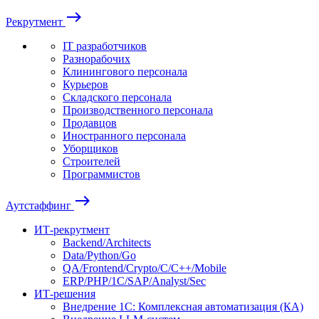
east
Рекрутмент
IT разработчиков
Разнорабочих
Клинингового персонала
Курьеров
Складского персонала
Производственного персонала
Продавцов
Иностранного персонала
Уборщиков
Строителей
Программистов
east
Аутстаффинг
ИТ-рекрутмент
Backend/Architects
Data/Python/Go
QA/Frontend/Crypto/C/C++/Mobile
ERP/PHP/1C/SAP/Analyst/Sec
ИТ-решения
Внедрение 1С: Комплексная автоматизация (КА)