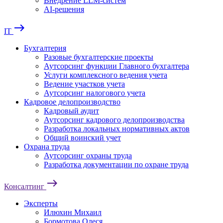
Внедрение LLM-систем
AI-решения
east
IT
Бухгалтерия
Разовые бухгалтерские проекты
Аутсорсинг функции Главного бухгалтера
Услуги комплексного ведения учета
Ведение участков учета
Аутсорсинг налогового учета
Кадровое делопроизводство
Кадровый аудит
Аутсорсинг кадрового делопроизводства
Разработка локальных нормативных актов
Общий воинский учет
Охрана труда
Аутсорсинг охраны труда
Разработка документации по охране труда
east
Консалтинг
Эксперты
Илюхин Михаил
Бормотова Олеся