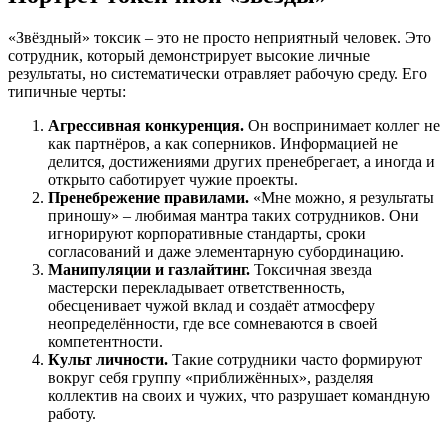
«Звёздный» токсик – это не просто неприятный человек. Это
сотрудник, который демонстрирует высокие личные
результаты, но систематически отравляет рабочую среду. Его
типичные черты:
Агрессивная конкуренция.
Он воспринимает коллег не
как партнёров, а как соперников. Информацией не
делится, достижениями других пренебрегает, а иногда и
открыто саботирует чужие проекты.
Пренебрежение правилами.
«Мне можно, я результаты
приношу» – любимая мантра таких сотрудников. Они
игнорируют корпоративные стандарты, сроки
согласований и даже элементарную субординацию.
Манипуляции и газлайтинг.
Токсичная звезда
мастерски перекладывает ответственность,
обесценивает чужой вклад и создаёт атмосферу
неопределённости, где все сомневаются в своей
компетентности.
Культ личности.
Такие сотрудники часто формируют
вокруг себя группу «приближённых», разделяя
коллектив на своих и чужих, что разрушает командную
работу.