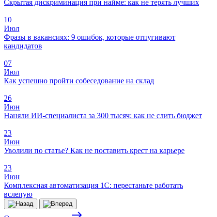
Скрытая дискриминация при найме: как не терять лучших
10
Июл
Фразы в вакансиях: 9 ошибок, которые отпугивают
кандидатов
07
Июл
Как успешно пройти собеседование на склад
26
Июн
Наняли ИИ-специалиста за 300 тысяч: как не слить бюджет
23
Июн
Уволили по статье? Как не поставить крест на карьере
23
Июн
Комплексная автоматизация 1С: перестаньте работать
вслепую
east