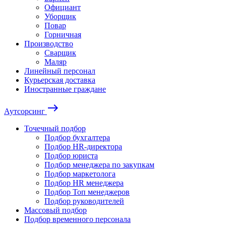
Официант
Уборщик
Повар
Горничная
Производство
Сварщик
Маляр
Линейный персонал
Курьерская доставка
Иностранные граждане
east
Аутсорсинг
Точечный подбор
Подбор бухгалтера
Подбор HR-директора
Подбор юриста
Подбор менеджера по закупкам
Подбор маркетолога
Подбор HR менеджера
Подбор Топ менеджеров
Подбор руководителей
Массовый подбор
Подбор временного персонала