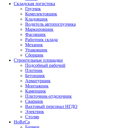
Складская логистика
Грузчик
Комплектовщик
Кладовщик
Водитель автопогрузчика
Маркировщик
Фасовщик
Работник склада
Механик
Упаковщик
Сборщик
Строительные площадки
Подсобный рабочий
Плотник
Бетонщик
Арматурщик
Монтажник
Каменщик
Плиточник-отделочник
Сварщик
Вахтовый персонал НГДО
Электрик
Столяр
HoReCa
Бармен