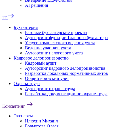
Внедрение LLM-систем
AI-решения
east
IT
Бухгалтерия
Разовые бухгалтерские проекты
Аутсорсинг функции Главного бухгалтера
Услуги комплексного ведения учета
Ведение участков учета
Аутсорсинг налогового учета
Кадровое делопроизводство
Кадровый аудит
Аутсорсинг кадрового делопроизводства
Разработка локальных нормативных актов
Общий воинский учет
Охрана труда
Аутсорсинг охраны труда
Разработка документации по охране труда
east
Консалтинг
Эксперты
Илюхин Михаил
Бормотова Олеся