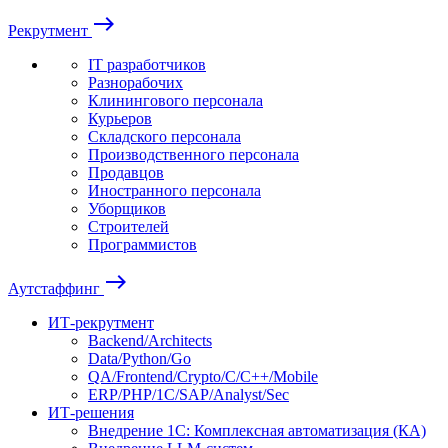
east
Рекрутмент
IT разработчиков
Разнорабочих
Клинингового персонала
Курьеров
Складского персонала
Производственного персонала
Продавцов
Иностранного персонала
Уборщиков
Строителей
Программистов
east
Аутстаффинг
ИТ-рекрутмент
Backend/Architects
Data/Python/Go
QA/Frontend/Crypto/C/C++/Mobile
ERP/PHP/1C/SAP/Analyst/Sec
ИТ-решения
Внедрение 1С: Комплексная автоматизация (КА)