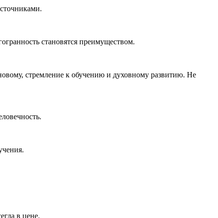
источниками.
гогранность становятся преимуществом.
 новому, стремление к обучению и духовному развитию. Не
еловечность.
учения.
егда в цене.