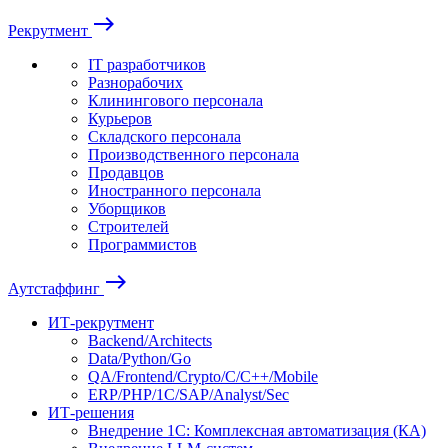
east
Рекрутмент
IT разработчиков
Разнорабочих
Клинингового персонала
Курьеров
Складского персонала
Производственного персонала
Продавцов
Иностранного персонала
Уборщиков
Строителей
Программистов
east
Аутстаффинг
ИТ-рекрутмент
Backend/Architects
Data/Python/Go
QA/Frontend/Crypto/C/C++/Mobile
ERP/PHP/1C/SAP/Analyst/Sec
ИТ-решения
Внедрение 1С: Комплексная автоматизация (КА)