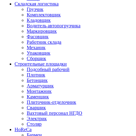
Складская логистика
Грузчик
Комплектовщик
Кладовщик
Водитель автопогрузчика
Маркировщик
Фасовщик
Работник склада
Механик
Упаковщик
Сборщик
Строительные площадки
Подсобный рабочий
Плотник
Бетонщик
Арматурщик
Монтажник
Каменщик
Плиточник-отделочник
Сварщик
Вахтовый персонал НГДО
Электрик
Столяр
HoReCa
Бармен