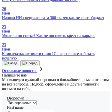
26
Июн
Наняли ИИ-специалиста за 300 тысяч: как не слить бюджет
23
Июн
Уволили по статье? Как не поставить крест на карьере
23
Июн
Комплексная автоматизация 1С: перестаньте работать
вслепую
east
Остальные новости
Напишите
нам
Мы выведем нужный персонал в ближайшее время и ответим
на все вопросы. Подбор, оформление и другие тонкости
возьмем на себя.
Dropdown
First name