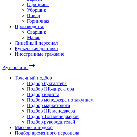
Официант
Уборщик
Повар
Горничная
Производство
Сварщик
Маляр
Линейный персонал
Курьерская доставка
Иностранные граждане
east
Аутсорсинг
Точечный подбор
Подбор бухгалтера
Подбор HR-директора
Подбор юриста
Подбор менеджера по закупкам
Подбор маркетолога
Подбор HR менеджера
Подбор Топ менеджеров
Подбор руководителей
Массовый подбор
Подбор временного персонала