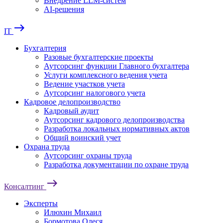
Внедрение LLM-систем
AI-решения
east
IT
Бухгалтерия
Разовые бухгалтерские проекты
Аутсорсинг функции Главного бухгалтера
Услуги комплексного ведения учета
Ведение участков учета
Аутсорсинг налогового учета
Кадровое делопроизводство
Кадровый аудит
Аутсорсинг кадрового делопроизводства
Разработка локальных нормативных актов
Общий воинский учет
Охрана труда
Аутсорсинг охраны труда
Разработка документации по охране труда
east
Консалтинг
Эксперты
Илюхин Михаил
Бормотова Олеся