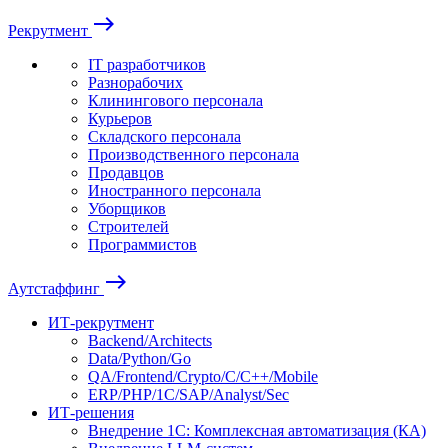
east
Рекрутмент
IT разработчиков
Разнорабочих
Клинингового персонала
Курьеров
Складского персонала
Производственного персонала
Продавцов
Иностранного персонала
Уборщиков
Строителей
Программистов
east
Аутстаффинг
ИТ-рекрутмент
Backend/Architects
Data/Python/Go
QA/Frontend/Crypto/C/C++/Mobile
ERP/PHP/1C/SAP/Analyst/Sec
ИТ-решения
Внедрение 1С: Комплексная автоматизация (КА)