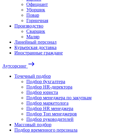
Официант
Уборщик
Повар
Горничная
Производство
Сварщик
Маляр
Линейный персонал
Курьерская доставка
Иностранные граждане
east
Аутсорсинг
Точечный подбор
Подбор бухгалтера
Подбор HR-директора
Подбор юриста
Подбор менеджера по закупкам
Подбор маркетолога
Подбор HR менеджера
Подбор Топ менеджеров
Подбор руководителей
Массовый подбор
Подбор временного персонала