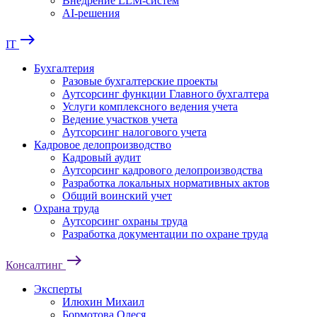
Внедрение LLM-систем
AI-решения
east
IT
Бухгалтерия
Разовые бухгалтерские проекты
Аутсорсинг функции Главного бухгалтера
Услуги комплексного ведения учета
Ведение участков учета
Аутсорсинг налогового учета
Кадровое делопроизводство
Кадровый аудит
Аутсорсинг кадрового делопроизводства
Разработка локальных нормативных актов
Общий воинский учет
Охрана труда
Аутсорсинг охраны труда
Разработка документации по охране труда
east
Консалтинг
Эксперты
Илюхин Михаил
Бормотова Олеся