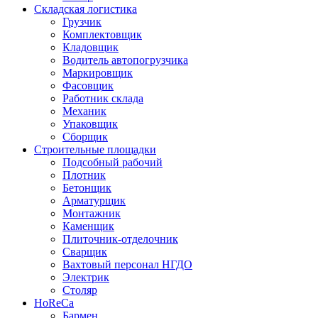
Складская логистика
Грузчик
Комплектовщик
Кладовщик
Водитель автопогрузчика
Маркировщик
Фасовщик
Работник склада
Механик
Упаковщик
Сборщик
Строительные площадки
Подсобный рабочий
Плотник
Бетонщик
Арматурщик
Монтажник
Каменщик
Плиточник-отделочник
Сварщик
Вахтовый персонал НГДО
Электрик
Столяр
HoReCa
Бармен