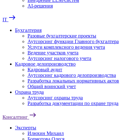
Внедрение LLM-систем
AI-решения
east
IT
Бухгалтерия
Разовые бухгалтерские проекты
Аутсорсинг функции Главного бухгалтера
Услуги комплексного ведения учета
Ведение участков учета
Аутсорсинг налогового учета
Кадровое делопроизводство
Кадровый аудит
Аутсорсинг кадрового делопроизводства
Разработка локальных нормативных актов
Общий воинский учет
Охрана труда
Аутсорсинг охраны труда
Разработка документации по охране труда
east
Консалтинг
Эксперты
Илюхин Михаил
Бормотова Олеся