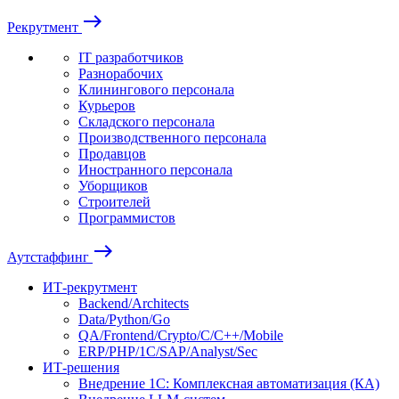
east
Рекрутмент
IT разработчиков
Разнорабочих
Клинингового персонала
Курьеров
Складского персонала
Производственного персонала
Продавцов
Иностранного персонала
Уборщиков
Строителей
Программистов
east
Аутстаффинг
ИТ-рекрутмент
Backend/Architects
Data/Python/Go
QA/Frontend/Crypto/C/C++/Mobile
ERP/PHP/1C/SAP/Analyst/Sec
ИТ-решения
Внедрение 1С: Комплексная автоматизация (КА)