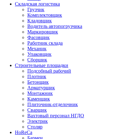
Складская логистика
Грузчик
Комплектовщик
Кладовщик
Водитель автопогрузчика
Маркировщик
Фасовщик
Работник склада
Механик
Упаковщик
Сборщик
Строительные площадки
Подсобный рабочий
Плотник
Бетонщик
Арматурщик
Монтажник
Каменщик
Плиточник-отделочник
Сварщик
Вахтовый персонал НГДО
Электрик
Столяр
HoReCa
Бармен