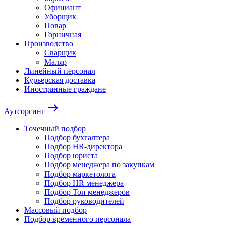
Официант
Уборщик
Повар
Горничная
Производство
Сварщик
Маляр
Линейный персонал
Курьерская доставка
Иностранные граждане
east
Аутсорсинг
Точечный подбор
Подбор бухгалтера
Подбор HR-директора
Подбор юриста
Подбор менеджера по закупкам
Подбор маркетолога
Подбор HR менеджера
Подбор Топ менеджеров
Подбор руководителей
Массовый подбор
Подбор временного персонала