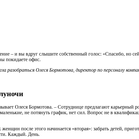
ние – и вы вдруг слышите собственный голос: «Спасибо, но сей
 вы покидаете офис.
а разобраться Олеся Бормотова, директор по персоналу компан
олуночи
зывает Олеся Бормотова. – Сотруднице предлагают карьерный р
маленькие, не потянуть график, нет сил. Вопрос не в квалификац
женщин после этого начинается «вторая»: забрать детей, пригот
сти. Каждый. День.