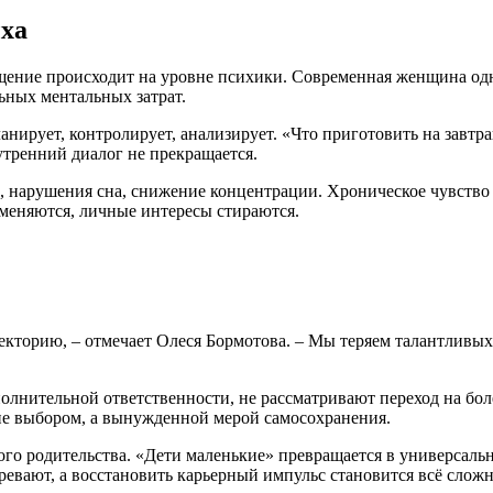
ыха
ощение происходит на уровне психики. Современная женщина одн
ьных ментальных затрат.
анирует, контролирует, анализирует. «Что приготовить на завтра
утренний диалог не прекращается.
ь, нарушения сна, снижение концентрации. Хроническое чувство
тменяются, личные интересы стираются.
торию, – отмечает Олеся Бормотова. – Мы теряем талантливых с
нительной ответственности, не рассматривают переход на более
 не выбором, а вынужденной мерой самосохранения.
ого родительства. «Дети маленькие» превращается в универсаль
аревают, а восстановить карьерный импульс становится всё сложн