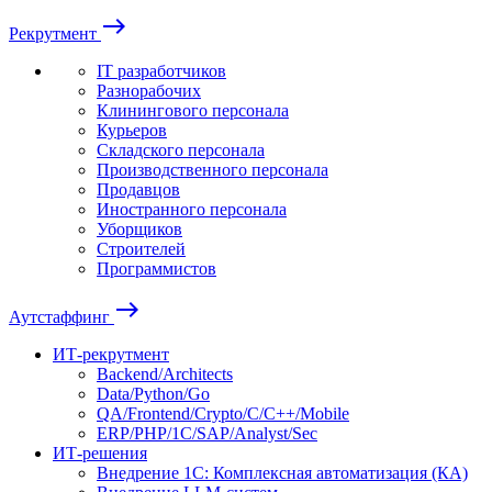
east
Рекрутмент
IT разработчиков
Разнорабочих
Клинингового персонала
Курьеров
Складского персонала
Производственного персонала
Продавцов
Иностранного персонала
Уборщиков
Строителей
Программистов
east
Аутстаффинг
ИТ-рекрутмент
Backend/Architects
Data/Python/Go
QA/Frontend/Crypto/C/C++/Mobile
ERP/PHP/1C/SAP/Analyst/Sec
ИТ-решения
Внедрение 1С: Комплексная автоматизация (КА)