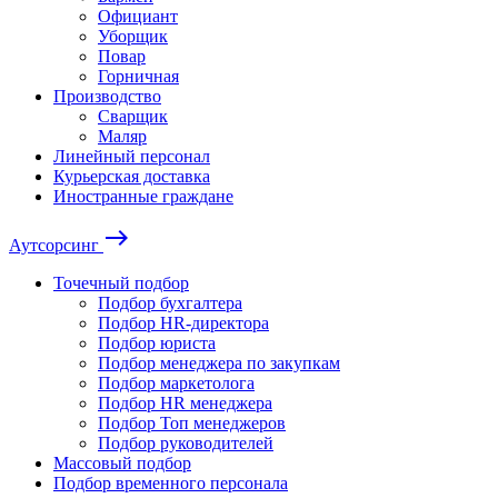
Официант
Уборщик
Повар
Горничная
Производство
Сварщик
Маляр
Линейный персонал
Курьерская доставка
Иностранные граждане
east
Аутсорсинг
Точечный подбор
Подбор бухгалтера
Подбор HR-директора
Подбор юриста
Подбор менеджера по закупкам
Подбор маркетолога
Подбор HR менеджера
Подбор Топ менеджеров
Подбор руководителей
Массовый подбор
Подбор временного персонала