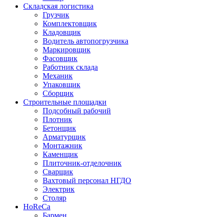
Складская логистика
Грузчик
Комплектовщик
Кладовщик
Водитель автопогрузчика
Маркировщик
Фасовщик
Работник склада
Механик
Упаковщик
Сборщик
Строительные площадки
Подсобный рабочий
Плотник
Бетонщик
Арматурщик
Монтажник
Каменщик
Плиточник-отделочник
Сварщик
Вахтовый персонал НГДО
Электрик
Столяр
HoReCa
Бармен