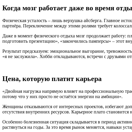
Когда мозг работает даже во время отд
Физическая усталость – лишь верхушка айсберга. Главное ист
партнёра. Переключение между этими ролями требует колоссал
Даже в момент физического отдыха мозг продолжает работу: пл
подготовить презентацию», «закончились памперсы» – этот вн
Результат предсказуем: эмоциональное выгорание, тревожност
«я не заслужила». Хобби откладываются, встречи с друзьями о
Цена, которую платит карьера
«Двойная нагрузка напрямую влияет на профессиональную траек
потому что у них просто не остаётся энергии на амбиции».
Женщины отказываются от интересных проектов, избегают допол
отсутствия внутренних ресурсов. Карьерное плато становится
Особенно болезненная ситуация складывается в период активн
растянуться на годы. За это время рынок меняется, навыки уст