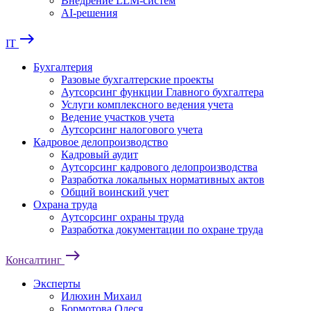
Внедрение LLM-систем
AI-решения
east
IT
Бухгалтерия
Разовые бухгалтерские проекты
Аутсорсинг функции Главного бухгалтера
Услуги комплексного ведения учета
Ведение участков учета
Аутсорсинг налогового учета
Кадровое делопроизводство
Кадровый аудит
Аутсорсинг кадрового делопроизводства
Разработка локальных нормативных актов
Общий воинский учет
Охрана труда
Аутсорсинг охраны труда
Разработка документации по охране труда
east
Консалтинг
Эксперты
Илюхин Михаил
Бормотова Олеся