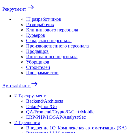
east
Рекрутмент
IT разработчиков
Разнорабочих
Клинингового персонала
Курьеров
Складского персонала
Производственного персонала
Продавцов
Иностранного персонала
Уборщиков
Строителей
Программистов
east
Аутстаффинг
ИТ-рекрутмент
Backend/Architects
Data/Python/Go
QA/Frontend/Crypto/C/C++/Mobile
ERP/PHP/1C/SAP/Analyst/Sec
ИТ-решения
Внедрение 1С: Комплексная автоматизация (КА)