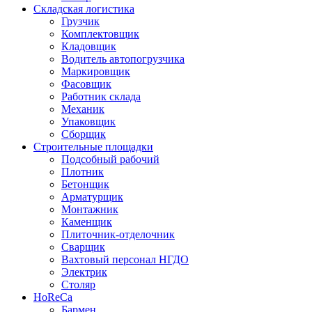
Складская логистика
Грузчик
Комплектовщик
Кладовщик
Водитель автопогрузчика
Маркировщик
Фасовщик
Работник склада
Механик
Упаковщик
Сборщик
Строительные площадки
Подсобный рабочий
Плотник
Бетонщик
Арматурщик
Монтажник
Каменщик
Плиточник-отделочник
Сварщик
Вахтовый персонал НГДО
Электрик
Столяр
HoReCa
Бармен