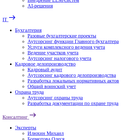
Внедрение LLM-систем
AI-решения
east
IT
Бухгалтерия
Разовые бухгалтерские проекты
Аутсорсинг функции Главного бухгалтера
Услуги комплексного ведения учета
Ведение участков учета
Аутсорсинг налогового учета
Кадровое делопроизводство
Кадровый аудит
Аутсорсинг кадрового делопроизводства
Разработка локальных нормативных актов
Общий воинский учет
Охрана труда
Аутсорсинг охраны труда
Разработка документации по охране труда
east
Консалтинг
Эксперты
Илюхин Михаил
Бормотова Олеся