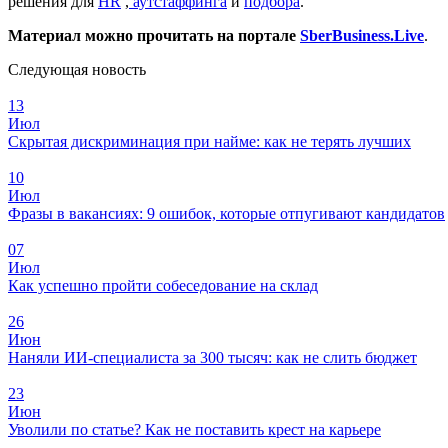
решения для
HR
,
аутстаффинга
и
подбора
.
Материал можно прочитать на портале
SberBusiness.Live
.
Следующая новость
13
Июл
Скрытая дискриминация при найме: как не терять лучших
10
Июл
Фразы в вакансиях: 9 ошибок, которые отпугивают кандидатов
07
Июл
Как успешно пройти собеседование на склад
26
Июн
Наняли ИИ-специалиста за 300 тысяч: как не слить бюджет
23
Июн
Уволили по статье? Как не поставить крест на карьере