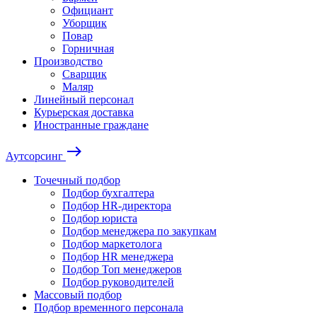
Официант
Уборщик
Повар
Горничная
Производство
Сварщик
Маляр
Линейный персонал
Курьерская доставка
Иностранные граждане
east
Аутсорсинг
Точечный подбор
Подбор бухгалтера
Подбор HR-директора
Подбор юриста
Подбор менеджера по закупкам
Подбор маркетолога
Подбор HR менеджера
Подбор Топ менеджеров
Подбор руководителей
Массовый подбор
Подбор временного персонала