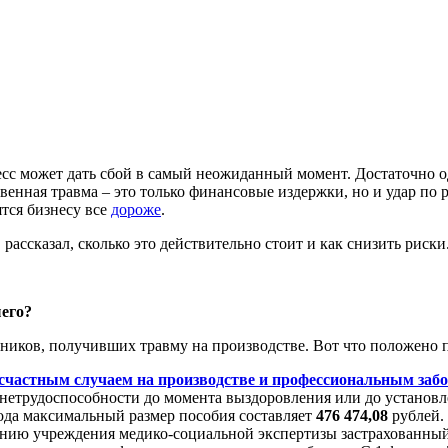
с может дать сбой в самый неожиданный момент. Достаточно од
твенная травма – это только финансовые издержки, но и удар по
ятся бизнесу все
дороже
.
, рассказал, сколько это действительно стоит и как снизить риски
шего?
тников, получивших травму на производстве. Вот что положено 
несчастным случаем на производстве и профессиональным заб
од нетрудоспособности до момента выздоровления или до устано
ода максимальный размер пособия составляет
476 474,08
рублей.
ению учреждения медико-социальной экспертизы застрахованный 