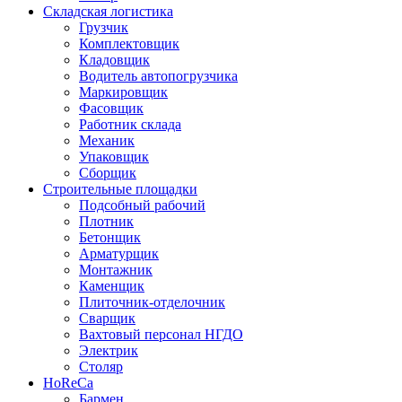
Складская логистика
Грузчик
Комплектовщик
Кладовщик
Водитель автопогрузчика
Маркировщик
Фасовщик
Работник склада
Механик
Упаковщик
Сборщик
Строительные площадки
Подсобный рабочий
Плотник
Бетонщик
Арматурщик
Монтажник
Каменщик
Плиточник-отделочник
Сварщик
Вахтовый персонал НГДО
Электрик
Столяр
HoReCa
Бармен