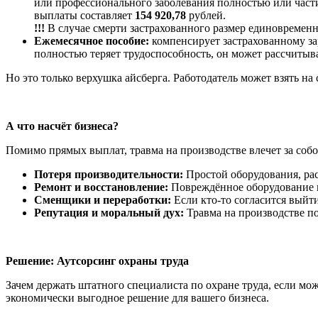
или профессионального заболевания полностью или част
выплаты составляет
154 920,78
рублей.
!!!
В случае смерти застрахованного размер единовремен
Ежемесячное пособие:
компенсирует застрахованному за
полностью теряет трудоспособность, он может рассчитыв
Но это только верхушка айсберга. Работодатель может взять н
А что насчёт бизнеса?
Помимо прямых выплат, травма на производстве влечет за соб
Потеря производительности:
Простой оборудования, рас
Ремонт и восстановление:
Повреждённое оборудование н
Сменщики и переработки:
Если кто-то согласится выйти
Репутация и моральный дух:
Травма на производстве п
Решение: Аутсорсинг охраны труда
Зачем держать штатного специалиста по охране труда, если м
экономически выгодное решение для вашего бизнеса.