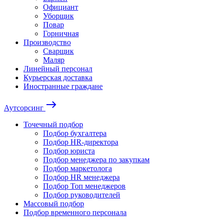
Официант
Уборщик
Повар
Горничная
Производство
Сварщик
Маляр
Линейный персонал
Курьерская доставка
Иностранные граждане
east
Аутсорсинг
Точечный подбор
Подбор бухгалтера
Подбор HR-директора
Подбор юриста
Подбор менеджера по закупкам
Подбор маркетолога
Подбор HR менеджера
Подбор Топ менеджеров
Подбор руководителей
Массовый подбор
Подбор временного персонала