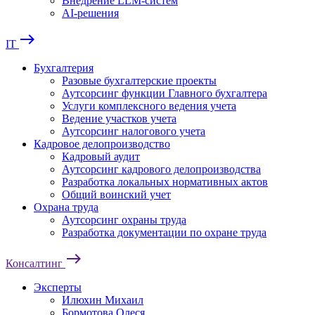
Внедрение LLM-систем
AI-решения
east
IT
Бухгалтерия
Разовые бухгалтерские проекты
Аутсорсинг функции Главного бухгалтера
Услуги комплексного ведения учета
Ведение участков учета
Аутсорсинг налогового учета
Кадровое делопроизводство
Кадровый аудит
Аутсорсинг кадрового делопроизводства
Разработка локальных нормативных актов
Общий воинский учет
Охрана труда
Аутсорсинг охраны труда
Разработка документации по охране труда
east
Консалтинг
Эксперты
Илюхин Михаил
Бормотова Олеся