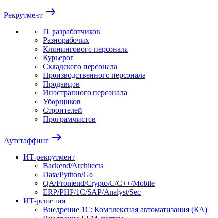
east
Рекрутмент
IT разработчиков
Разнорабочих
Клинингового персонала
Курьеров
Складского персонала
Производственного персонала
Продавцов
Иностранного персонала
Уборщиков
Строителей
Программистов
east
Аутстаффинг
ИТ-рекрутмент
Backend/Architects
Data/Python/Go
QA/Frontend/Crypto/C/C++/Mobile
ERP/PHP/1C/SAP/Analyst/Sec
ИТ-решения
Внедрение 1С: Комплексная автоматизация (КА)