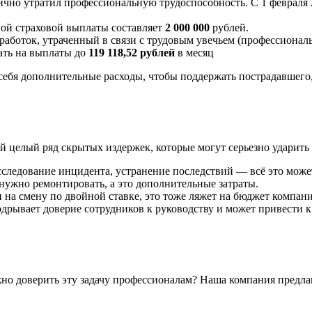
ично утратил профессиональную трудоспособность. С 1 февраля
ной страховой выплаты составляет
2 000 000
рублей.
работок, утраченный в связи с трудовым увечьем (профессиональ
ать на выплаты до
119 118,52 рублей
в месяц
а себя дополнительные расходы, чтобы поддержать пострадавшего
ой целый ряд скрытых издержек, которые могут серьезно ударит
следование инцидента, устранение последствий — всё это может
ужно ремонтировать, а это дополнительные затраты.
 на смену по двойной ставке, это тоже ляжет на бюджет компан
одрывает доверие сотрудников к руководству и может привести
ожно доверить эту задачу профессионалам? Наша компания предл