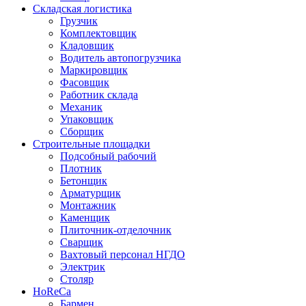
Складская логистика
Грузчик
Комплектовщик
Кладовщик
Водитель автопогрузчика
Маркировщик
Фасовщик
Работник склада
Механик
Упаковщик
Сборщик
Строительные площадки
Подсобный рабочий
Плотник
Бетонщик
Арматурщик
Монтажник
Каменщик
Плиточник-отделочник
Сварщик
Вахтовый персонал НГДО
Электрик
Столяр
HoReCa
Бармен