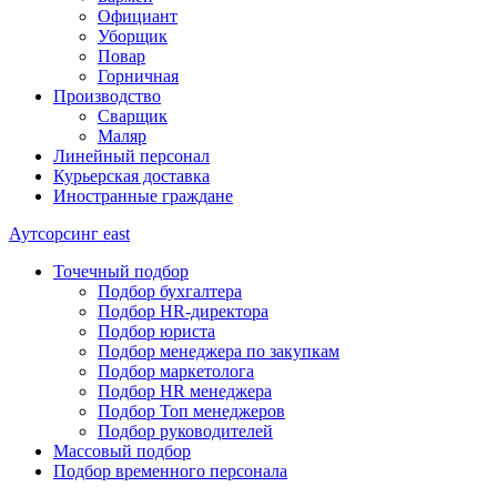
Официант
Уборщик
Повар
Горничная
Производство
Сварщик
Маляр
Линейный персонал
Курьерская доставка
Иностранные граждане
Аутсорсинг
east
Точечный подбор
Подбор бухгалтера
Подбор HR-директора
Подбор юриста
Подбор менеджера по закупкам
Подбор маркетолога
Подбор HR менеджера
Подбор Топ менеджеров
Подбор руководителей
Массовый подбор
Подбор временного персонала