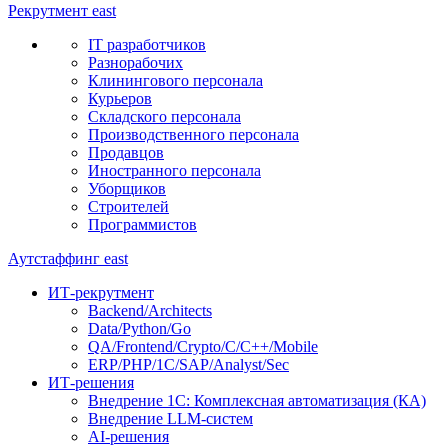
Рекрутмент
east
IT разработчиков
Разнорабочих
Клинингового персонала
Курьеров
Складского персонала
Производственного персонала
Продавцов
Иностранного персонала
Уборщиков
Строителей
Программистов
Аутстаффинг
east
ИТ-рекрутмент
Backend/Architects
Data/Python/Go
QA/Frontend/Crypto/C/C++/Mobile
ERP/PHP/1C/SAP/Analyst/Sec
ИТ-решения
Внедрение 1С: Комплексная автоматизация (КА)
Внедрение LLM-систем
AI-решения