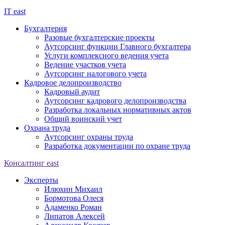
IT
east
Бухгалтерия
Разовые бухгалтерские проекты
Аутсорсинг функции Главного бухгалтера
Услуги комплексного ведения учета
Ведение участков учета
Аутсорсинг налогового учета
Кадровое делопроизводство
Кадровый аудит
Аутсорсинг кадрового делопроизводства
Разработка локальных нормативных актов
Общий воинский учет
Охрана труда
Аутсорсинг охраны труда
Разработка документации по охране труда
Консалтинг
east
Эксперты
Илюхин Михаил
Бормотова Олеся
Адаменко Роман
Липатов Алексей