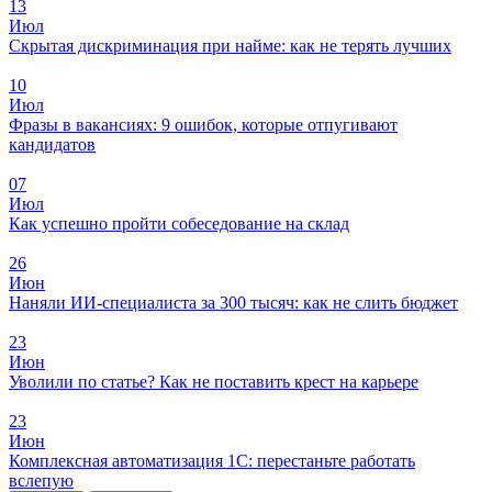
13
Июл
Скрытая дискриминация при найме: как не терять лучших
10
Июл
Фразы в вакансиях: 9 ошибок, которые отпугивают
кандидатов
07
Июл
Как успешно пройти собеседование на склад
26
Июн
Наняли ИИ-специалиста за 300 тысяч: как не слить бюджет
23
Июн
Уволили по статье? Как не поставить крест на карьере
23
Июн
Комплексная автоматизация 1С: перестаньте работать
вслепую