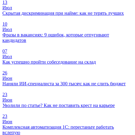
13
Июл
Скрытая дискриминация при найме: как не терять лучших
10
Июл
Фразы в вакансиях: 9 ошибок, которые отпугивают
кандидатов
07
Июл
Как успешно пройти собеседование на склад
26
Июн
Наняли ИИ-специалиста за 300 тысяч: как не слить бюджет
23
Июн
Уволили по статье? Как не поставить крест на карьере
23
Июн
Комплексная автоматизация 1С: перестаньте работать
вслепую