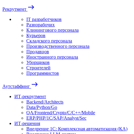
east
Рекрутмент
IT разработчиков
Разнорабочих
Клинингового персонала
Курьеров
Складского персонала
Производственного персонала
Продавцов
Иностранного персонала
Уборщиков
Строителей
Программистов
east
Аутстаффинг
ИТ-рекрутмент
Backend/Architects
Data/Python/Go
QA/Frontend/Crypto/C/C++/Mobile
ERP/PHP/1C/SAP/Analyst/Sec
ИТ-решения
Внедрение 1С: Комплексная автоматизация (КА)