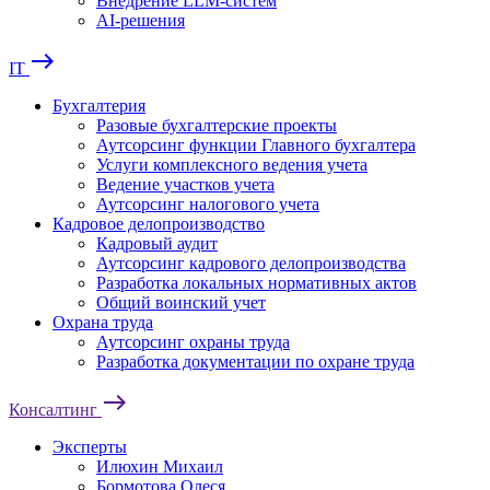
Внедрение LLM-систем
AI-решения
east
IT
Бухгалтерия
Разовые бухгалтерские проекты
Аутсорсинг функции Главного бухгалтера
Услуги комплексного ведения учета
Ведение участков учета
Аутсорсинг налогового учета
Кадровое делопроизводство
Кадровый аудит
Аутсорсинг кадрового делопроизводства
Разработка локальных нормативных актов
Общий воинский учет
Охрана труда
Аутсорсинг охраны труда
Разработка документации по охране труда
east
Консалтинг
Эксперты
Илюхин Михаил
Бормотова Олеся