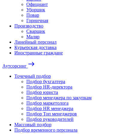
Официант
Уборщик
Повар
Горничная
Производство
Сварщик
Маляр
Линейный персонал
Курьерская доставка
Иностранные граждане
east
Аутсорсинг
Точечный подбор
Подбор бухгалтера
Подбор HR-директора
Подбор юриста
Подбор менеджера по закупкам
Подбор маркетолога
Подбор HR менеджера
Подбор Топ менеджеров
Подбор руководителей
Массовый подбор
Подбор временного персонала