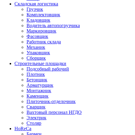
Складская логистика
Грузчик
Комплектовщик
Кладовщик
Водитель автопогрузчика
Маркировщик
Фасовщик
Работник склада
Механик
Упаковщик
Сборщик
Строительные площадки
Подсобный рабочий
Плотник
Бетонщик
Арматурщик
Монтажник
Каменщик
Плиточник-отделочник
Сварщик
Вахтовый персонал НГДО
Электрик
Столяр
HoReCa
Бармен