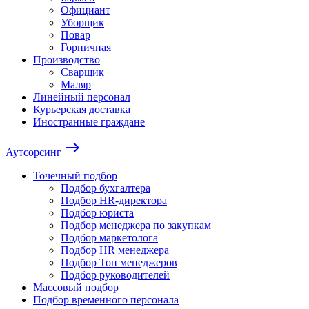
Официант
Уборщик
Повар
Горничная
Производство
Сварщик
Маляр
Линейный персонал
Курьерская доставка
Иностранные граждане
east
Аутсорсинг
Точечный подбор
Подбор бухгалтера
Подбор HR-директора
Подбор юриста
Подбор менеджера по закупкам
Подбор маркетолога
Подбор HR менеджера
Подбор Топ менеджеров
Подбор руководителей
Массовый подбор
Подбор временного персонала