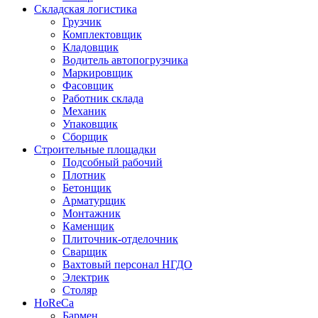
Складская логистика
Грузчик
Комплектовщик
Кладовщик
Водитель автопогрузчика
Маркировщик
Фасовщик
Работник склада
Механик
Упаковщик
Сборщик
Строительные площадки
Подсобный рабочий
Плотник
Бетонщик
Арматурщик
Монтажник
Каменщик
Плиточник-отделочник
Сварщик
Вахтовый персонал НГДО
Электрик
Столяр
HoReCa
Бармен