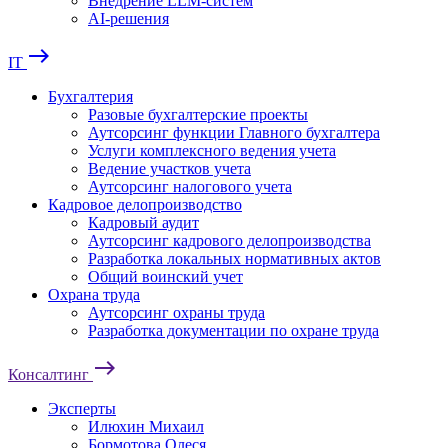
Внедрение LLM-систем
AI-решения
east
IT
Бухгалтерия
Разовые бухгалтерские проекты
Аутсорсинг функции Главного бухгалтера
Услуги комплексного ведения учета
Ведение участков учета
Аутсорсинг налогового учета
Кадровое делопроизводство
Кадровый аудит
Аутсорсинг кадрового делопроизводства
Разработка локальных нормативных актов
Общий воинский учет
Охрана труда
Аутсорсинг охраны труда
Разработка документации по охране труда
east
Консалтинг
Эксперты
Илюхин Михаил
Бормотова Олеся