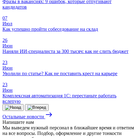
Фразы в вакансиях: 9 ошибок, которые отпугивают
кандидатов
07
Июл
Как успешно пройти собеседование на склад
26
Июн
Наняли ИИ-специалиста за 300 тысяч: как не слить бюджет
23
Июн
Уволили по статье? Как не поставить крест на карьере
23
Июн
Комплексная автоматизация 1С: перестаньте работать
вслепую
east
Остальные новости
Напишите
нам
Мы выведем нужный персонал в ближайшее время и ответим
на все вопросы. Подбор, оформление и другие тонкости