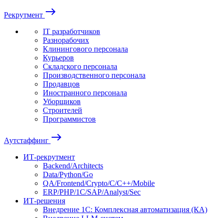
east
Рекрутмент
IT разработчиков
Разнорабочих
Клинингового персонала
Курьеров
Складского персонала
Производственного персонала
Продавцов
Иностранного персонала
Уборщиков
Строителей
Программистов
east
Аутстаффинг
ИТ-рекрутмент
Backend/Architects
Data/Python/Go
QA/Frontend/Crypto/C/C++/Mobile
ERP/PHP/1C/SAP/Analyst/Sec
ИТ-решения
Внедрение 1С: Комплексная автоматизация (КА)