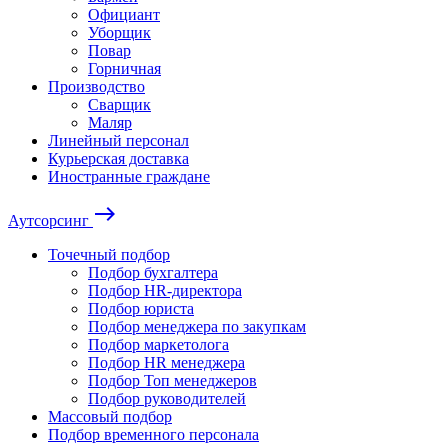
Официант
Уборщик
Повар
Горничная
Производство
Сварщик
Маляр
Линейный персонал
Курьерская доставка
Иностранные граждане
east
Аутсорсинг
Точечный подбор
Подбор бухгалтера
Подбор HR-директора
Подбор юриста
Подбор менеджера по закупкам
Подбор маркетолога
Подбор HR менеджера
Подбор Топ менеджеров
Подбор руководителей
Массовый подбор
Подбор временного персонала