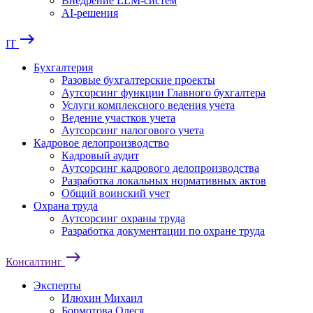
Внедрение LLM-систем
AI-решения
east
IT
Бухгалтерия
Разовые бухгалтерские проекты
Аутсорсинг функции Главного бухгалтера
Услуги комплексного ведения учета
Ведение участков учета
Аутсорсинг налогового учета
Кадровое делопроизводство
Кадровый аудит
Аутсорсинг кадрового делопроизводства
Разработка локальных нормативных актов
Общий воинский учет
Охрана труда
Аутсорсинг охраны труда
Разработка документации по охране труда
east
Консалтинг
Эксперты
Илюхин Михаил
Бормотова Олеся