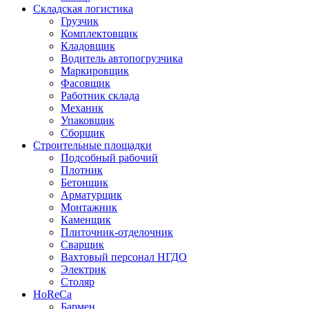
Складская логистика
Грузчик
Комплектовщик
Кладовщик
Водитель автопогрузчика
Маркировщик
Фасовщик
Работник склада
Механик
Упаковщик
Сборщик
Строительные площадки
Подсобный рабочий
Плотник
Бетонщик
Арматурщик
Монтажник
Каменщик
Плиточник-отделочник
Сварщик
Вахтовый персонал НГДО
Электрик
Столяр
HoReCa
Бармен