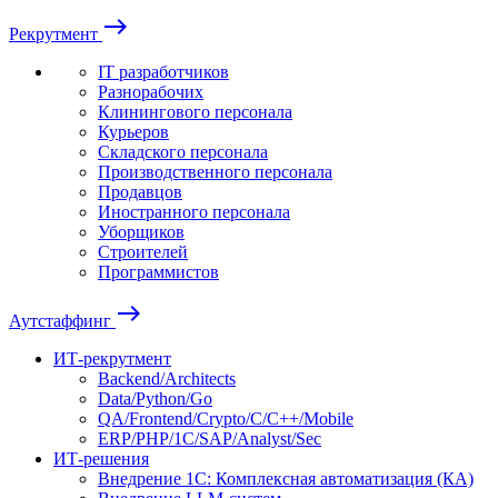
east
Рекрутмент
IT разработчиков
Разнорабочих
Клинингового персонала
Курьеров
Складского персонала
Производственного персонала
Продавцов
Иностранного персонала
Уборщиков
Строителей
Программистов
east
Аутстаффинг
ИТ-рекрутмент
Backend/Architects
Data/Python/Go
QA/Frontend/Crypto/C/C++/Mobile
ERP/PHP/1C/SAP/Analyst/Sec
ИТ-решения
Внедрение 1С: Комплексная автоматизация (КА)