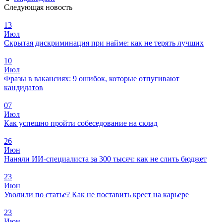
Следующая новость
13
Июл
Скрытая дискриминация при найме: как не терять лучших
10
Июл
Фразы в вакансиях: 9 ошибок, которые отпугивают
кандидатов
07
Июл
Как успешно пройти собеседование на склад
26
Июн
Наняли ИИ-специалиста за 300 тысяч: как не слить бюджет
23
Июн
Уволили по статье? Как не поставить крест на карьере
23
Июн