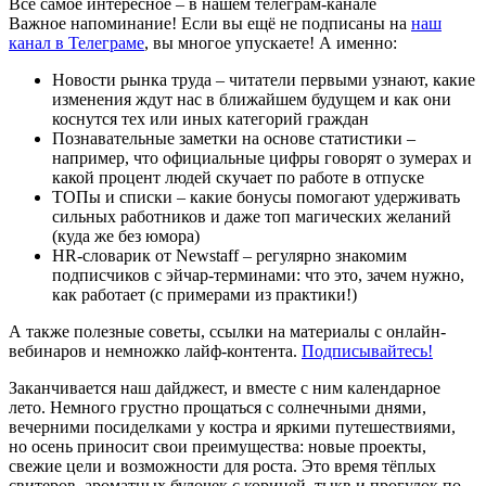
Всё самое интересное – в нашем телеграм-канале
Важное напоминание! Если вы ещё не подписаны на
наш
канал в Телеграме
, вы многое упускаете! А именно:
Новости рынка труда – читатели первыми узнают, какие
изменения ждут нас в ближайшем будущем и как они
коснутся тех или иных категорий граждан
Познавательные заметки на основе статистики –
например, что официальные цифры говорят о зумерах и
какой процент людей скучает по работе в отпуске
ТОПы и списки – какие бонусы помогают удерживать
сильных работников и даже топ магических желаний
(куда же без юмора)
HR-словарик от Newstaff – регулярно знакомим
подписчиков с эйчар-терминами: что это, зачем нужно,
как работает (с примерами из практики!)
А также полезные советы, ссылки на материалы с онлайн-
вебинаров и немножко лайф-контента.
Подписывайтесь!
Заканчивается наш дайджест, и вместе с ним календарное
лето. Немного грустно прощаться с солнечными днями,
вечерними посиделками у костра и яркими путешествиями,
но осень приносит свои преимущества: новые проекты,
свежие цели и возможности для роста. Это время тёплых
свитеров, ароматных булочек с корицей, тыкв и прогулок по