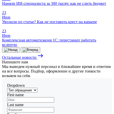
Наняли ИИ-специалиста за 300 тысяч: как не слить бюджет
23
Июн
Уволили по статье? Как не поставить крест на карьере
23
Июн
Комплексная автоматизация 1С: перестаньте работать
вслепую
east
Остальные новости
Напишите
нам
Мы выведем нужный персонал в ближайшее время и ответим
на все вопросы. Подбор, оформление и другие тонкости
возьмем на себя.
Dropdown
First name
Last name