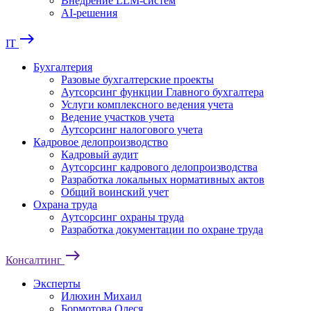
Внедрение LLM-систем
AI-решения
east
IT
Бухгалтерия
Разовые бухгалтерские проекты
Аутсорсинг функции Главного бухгалтера
Услуги комплексного ведения учета
Ведение участков учета
Аутсорсинг налогового учета
Кадровое делопроизводство
Кадровый аудит
Аутсорсинг кадрового делопроизводства
Разработка локальных нормативных актов
Общий воинский учет
Охрана труда
Аутсорсинг охраны труда
Разработка документации по охране труда
east
Консалтинг
Эксперты
Илюхин Михаил
Бормотова Олеся