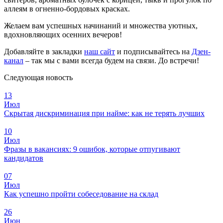
аллеям в огненно-бордовых красках.
Желаем вам успешных начинаний и множества уютных,
вдохновляющих осенних вечеров!
Добавляйте в закладки
наш сайт
и подписывайтесь на
Дзен-
канал
– так мы с вами всегда будем на связи. До встречи!
Следующая новость
13
Июл
Скрытая дискриминация при найме: как не терять лучших
10
Июл
Фразы в вакансиях: 9 ошибок, которые отпугивают
кандидатов
07
Июл
Как успешно пройти собеседование на склад
26
Июн