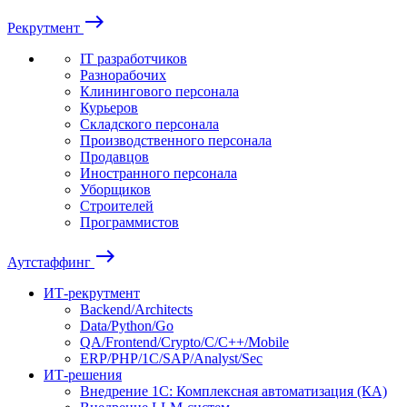
east
Рекрутмент
IT разработчиков
Разнорабочих
Клинингового персонала
Курьеров
Складского персонала
Производственного персонала
Продавцов
Иностранного персонала
Уборщиков
Строителей
Программистов
east
Аутстаффинг
ИТ-рекрутмент
Backend/Architects
Data/Python/Go
QA/Frontend/Crypto/C/C++/Mobile
ERP/PHP/1C/SAP/Analyst/Sec
ИТ-решения
Внедрение 1С: Комплексная автоматизация (КА)