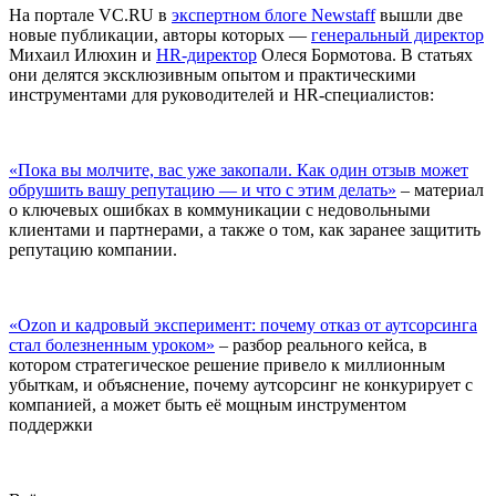
На портале VC.RU в
экспертном блоге Newstaff
вышли две
новые публикации, авторы которых —
генеральный директор
Михаил Илюхин и
HR-директор
Олеся Бормотова. В статьях
они делятся эксклюзивным опытом и практическими
инструментами для руководителей и HR-специалистов:
«Пока вы молчите, вас уже закопали. Как один отзыв может
обрушить вашу репутацию — и что с этим делать»
– материал
о ключевых ошибках в коммуникации с недовольными
клиентами и партнерами, а также о том, как заранее защитить
репутацию компании.
«Ozon и кадровый эксперимент: почему отказ от аутсорсинга
стал болезненным уроком»
– разбор реального кейса, в
котором стратегическое решение привело к миллионным
убыткам, и объяснение, почему аутсорсинг не конкурирует с
компанией, а может быть её мощным инструментом
поддержки