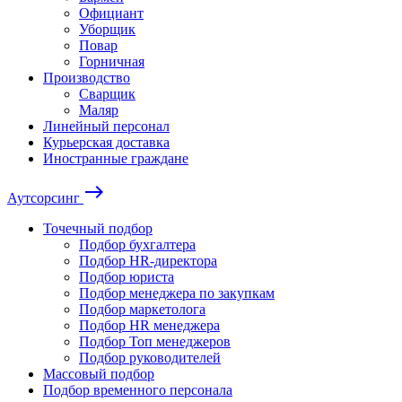
Официант
Уборщик
Повар
Горничная
Производство
Сварщик
Маляр
Линейный персонал
Курьерская доставка
Иностранные граждане
east
Аутсорсинг
Точечный подбор
Подбор бухгалтера
Подбор HR-директора
Подбор юриста
Подбор менеджера по закупкам
Подбор маркетолога
Подбор HR менеджера
Подбор Топ менеджеров
Подбор руководителей
Массовый подбор
Подбор временного персонала