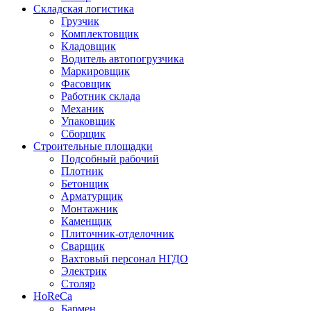
Складская логистика
Грузчик
Комплектовщик
Кладовщик
Водитель автопогрузчика
Маркировщик
Фасовщик
Работник склада
Механик
Упаковщик
Сборщик
Строительные площадки
Подсобный рабочий
Плотник
Бетонщик
Арматурщик
Монтажник
Каменщик
Плиточник-отделочник
Сварщик
Вахтовый персонал НГДО
Электрик
Столяр
HoReCa
Бармен