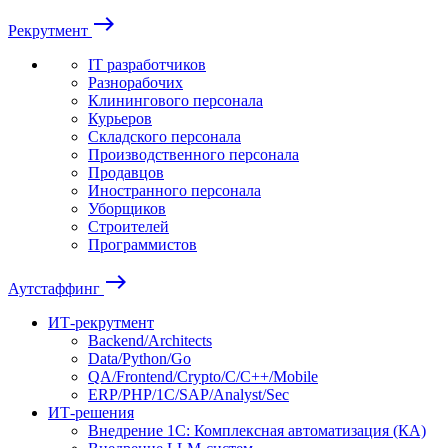
east
Рекрутмент
IT разработчиков
Разнорабочих
Клинингового персонала
Курьеров
Складского персонала
Производственного персонала
Продавцов
Иностранного персонала
Уборщиков
Строителей
Программистов
east
Аутстаффинг
ИТ-рекрутмент
Backend/Architects
Data/Python/Go
QA/Frontend/Crypto/C/C++/Mobile
ERP/PHP/1C/SAP/Analyst/Sec
ИТ-решения
Внедрение 1С: Комплексная автоматизация (КА)