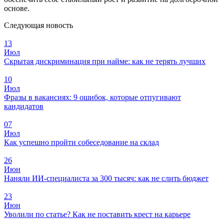
основе.
Следующая новость
13
Июл
Скрытая дискриминация при найме: как не терять лучших
10
Июл
Фразы в вакансиях: 9 ошибок, которые отпугивают
кандидатов
07
Июл
Как успешно пройти собеседование на склад
26
Июн
Наняли ИИ-специалиста за 300 тысяч: как не слить бюджет
23
Июн
Уволили по статье? Как не поставить крест на карьере