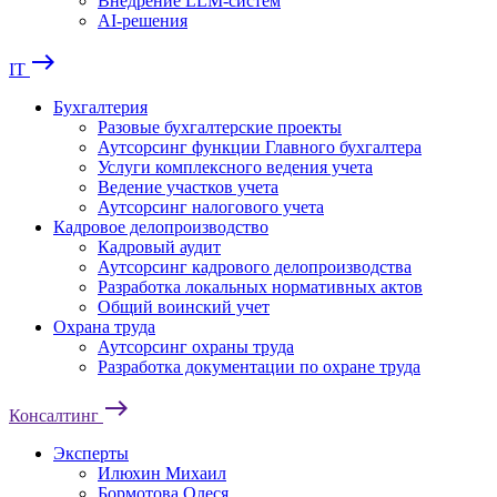
Внедрение LLM-систем
AI-решения
east
IT
Бухгалтерия
Разовые бухгалтерские проекты
Аутсорсинг функции Главного бухгалтера
Услуги комплексного ведения учета
Ведение участков учета
Аутсорсинг налогового учета
Кадровое делопроизводство
Кадровый аудит
Аутсорсинг кадрового делопроизводства
Разработка локальных нормативных актов
Общий воинский учет
Охрана труда
Аутсорсинг охраны труда
Разработка документации по охране труда
east
Консалтинг
Эксперты
Илюхин Михаил
Бормотова Олеся