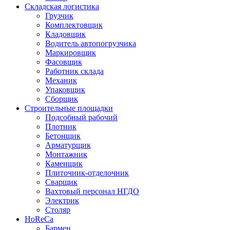
Складская логистика
Грузчик
Комплектовщик
Кладовщик
Водитель автопогрузчика
Маркировщик
Фасовщик
Работник склада
Механик
Упаковщик
Сборщик
Строительные площадки
Подсобный рабочий
Плотник
Бетонщик
Арматурщик
Монтажник
Каменщик
Плиточник-отделочник
Сварщик
Вахтовый персонал НГДО
Электрик
Столяр
HoReCa
Бармен