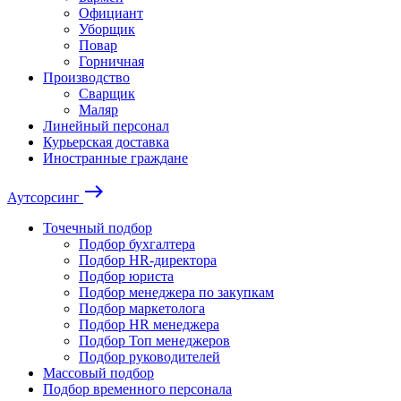
Официант
Уборщик
Повар
Горничная
Производство
Сварщик
Маляр
Линейный персонал
Курьерская доставка
Иностранные граждане
east
Аутсорсинг
Точечный подбор
Подбор бухгалтера
Подбор HR-директора
Подбор юриста
Подбор менеджера по закупкам
Подбор маркетолога
Подбор HR менеджера
Подбор Топ менеджеров
Подбор руководителей
Массовый подбор
Подбор временного персонала