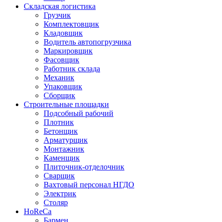
Складская логистика
Грузчик
Комплектовщик
Кладовщик
Водитель автопогрузчика
Маркировщик
Фасовщик
Работник склада
Механик
Упаковщик
Сборщик
Строительные площадки
Подсобный рабочий
Плотник
Бетонщик
Арматурщик
Монтажник
Каменщик
Плиточник-отделочник
Сварщик
Вахтовый персонал НГДО
Электрик
Столяр
HoReCa
Бармен