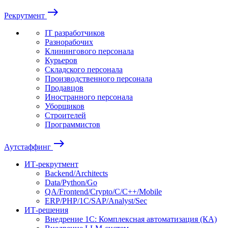
east
Рекрутмент
IT разработчиков
Разнорабочих
Клинингового персонала
Курьеров
Складского персонала
Производственного персонала
Продавцов
Иностранного персонала
Уборщиков
Строителей
Программистов
east
Аутстаффинг
ИТ-рекрутмент
Backend/Architects
Data/Python/Go
QA/Frontend/Crypto/C/C++/Mobile
ERP/PHP/1C/SAP/Analyst/Sec
ИТ-решения
Внедрение 1С: Комплексная автоматизация (КА)