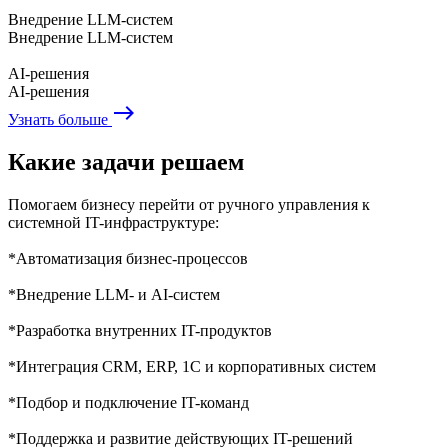
Внедрение LLM-систем
Внедрение LLM-систем
AI-решения
AI-решения
east
Узнать больше
Какие задачи решаем
Помогаем бизнесу перейти от ручного управления к
системной IT-инфраструктуре:
*Автоматизация бизнес-процессов
*Внедрение LLM- и AI-систем
*Разработка внутренних IT-продуктов
*Интеграция CRM, ERP, 1С и корпоративных систем
*Подбор и подключение IT-команд
*Поддержка и развитие действующих IT-решений