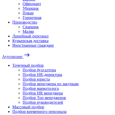
Официант
Уборщик
Повар
Горничная
Производство
Сварщик
Маляр
Линейный персонал
Курьерская доставка
Иностранные граждане
east
Аутсорсинг
Точечный подбор
Подбор бухгалтера
Подбор HR-директора
Подбор юриста
Подбор менеджера по закупкам
Подбор маркетолога
Подбор HR менеджера
Подбор Топ менеджеров
Подбор руководителей
Массовый подбор
Подбор временного персонала