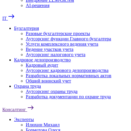
Внедрение LLM-систем
AI-решения
east
IT
Бухгалтерия
Разовые бухгалтерские проекты
Аутсорсинг функции Главного бухгалтера
Услуги комплексного ведения учета
Ведение участков учета
Аутсорсинг налогового учета
Кадровое делопроизводство
Кадровый аудит
Аутсорсинг кадрового делопроизводства
Разработка локальных нормативных актов
Общий воинский учет
Охрана труда
Аутсорсинг охраны труда
Разработка документации по охране труда
east
Консалтинг
Эксперты
Илюхин Михаил
Бормотова Олеся