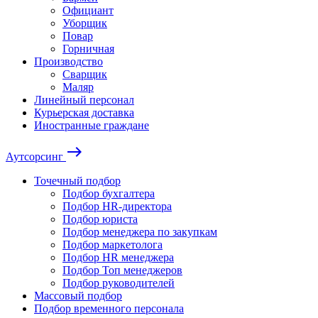
Официант
Уборщик
Повар
Горничная
Производство
Сварщик
Маляр
Линейный персонал
Курьерская доставка
Иностранные граждане
east
Аутсорсинг
Точечный подбор
Подбор бухгалтера
Подбор HR-директора
Подбор юриста
Подбор менеджера по закупкам
Подбор маркетолога
Подбор HR менеджера
Подбор Топ менеджеров
Подбор руководителей
Массовый подбор
Подбор временного персонала