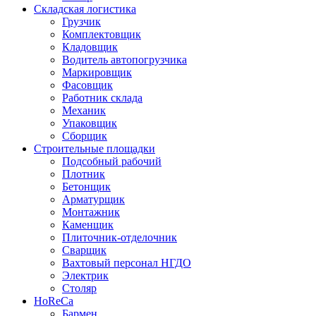
Складская логистика
Грузчик
Комплектовщик
Кладовщик
Водитель автопогрузчика
Маркировщик
Фасовщик
Работник склада
Механик
Упаковщик
Сборщик
Строительные площадки
Подсобный рабочий
Плотник
Бетонщик
Арматурщик
Монтажник
Каменщик
Плиточник-отделочник
Сварщик
Вахтовый персонал НГДО
Электрик
Столяр
HoReCa
Бармен