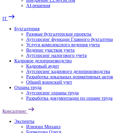
Внедрение LLM-систем
AI-решения
east
IT
Бухгалтерия
Разовые бухгалтерские проекты
Аутсорсинг функции Главного бухгалтера
Услуги комплексного ведения учета
Ведение участков учета
Аутсорсинг налогового учета
Кадровое делопроизводство
Кадровый аудит
Аутсорсинг кадрового делопроизводства
Разработка локальных нормативных актов
Общий воинский учет
Охрана труда
Аутсорсинг охраны труда
Разработка документации по охране труда
east
Консалтинг
Эксперты
Илюхин Михаил
Бормотова Олеся