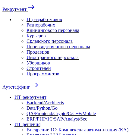
east
Рекрутмент
IT разработчиков
Разнорабочих
Клинингового персонала
Курьеров
Складского персонала
Производственного персонала
Продавцов
Иностранного персонала
Уборщиков
Строителей
Программистов
east
Аутстаффинг
ИТ-рекрутмент
Backend/Architects
Data/Python/Go
QA/Frontend/Crypto/C/C++/Mobile
ERP/PHP/1C/SAP/Analyst/Sec
ИТ-решения
Внедрение 1С: Комплексная автоматизация (КА)